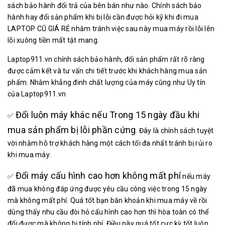
sách bảo hành đổi trả của bên bán như nào. Chính sách bảo
hành hay đổi sản phẩm khi bị lỗi cần được hỏi kỹ khi đi mua
LAPTOP CŨ GIÁ RẺ nhằm tránh việc sau này mua máy rồi lỗi lên
lỗi xuông tiền mất tật mang.
Laptop911.vn chính sách bảo hành, đổi sản phẩm rất rõ ràng
được cảm kết và tư vấn chi tiết trước khi khách hàng mua sản
phẩm. Nhằm khẳng đinh chất lượng của máy cũng như Uy tín
của Laptop911.vn
Đổi luôn máy khác nếu Trong 15 ngày đầu khi
✅
mua sản phẩm bị lỗi phần cứng
. Đây là chính sách tuyệt
vời nhằm hỗ trợ khách hàng một cách tối đa nhất tránh bị rủi ro
khi mua máy.
Đổi máy cấu hình cao hơn không mất phí
✅
nếu máy
đã mua không đáp ứng được yêu cầu công việc trong 15 ngày
mà không mất phí. Quá tốt bạn băn khoản khi mua máy về rồi
dùng thấy nhu cầu đòi hỏ cấu hình cao hơn thì hòa toàn có thể
đổi được mà không bị tính phí. Điều này quá tốt cực kỳ tốt luôn.