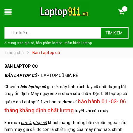
TÌM KIẾM
ổ cứng ssd giá rẻ, bàn phím laptop, màn hình laptop
Trang chủ
Bán Laptop cũ
BÁN LAPTOP CŨ
BÁN LAPTOP CŨ
- LAPTOP CŨ GIÁ RẺ
Chuyên
bán laptop cũ
giá rẻ máy tính xách tay cũ chất lượng tốt
chạy ổn định. Máy nguyên zin chưa sửa chữa. Đặc biệt laptop cũ
bảo hành 01 -03- 06
giá rẻ do Laptop911.vn bán ra được ✅
tháng khẳng định chất lượng
tuyệt với của máy.
khi mua
bán laptop cũ
khách hàng thường băn khoăn ngoài cấu
hình máy giá cả, đó còn là chất lượng của máy như nào, chính