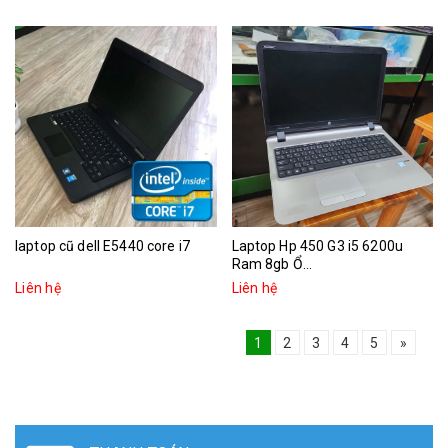
laptop cũ dell E5440 core i7
Laptop Hp 450 G3 i5 6200u
Ram 8gb Ổ...
Liên hệ
Liên hệ
1
2
3
4
5
»