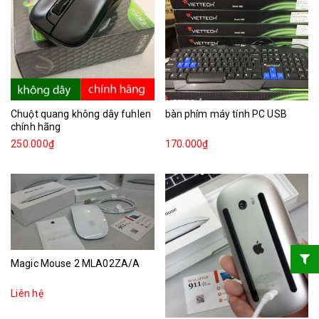
Chuột quang không dây fuhlen
bàn phím máy tính PC USB
chính hãng
250.000₫
170.000₫
Magic Mouse 2 MLA02ZA/A
Liên hệ