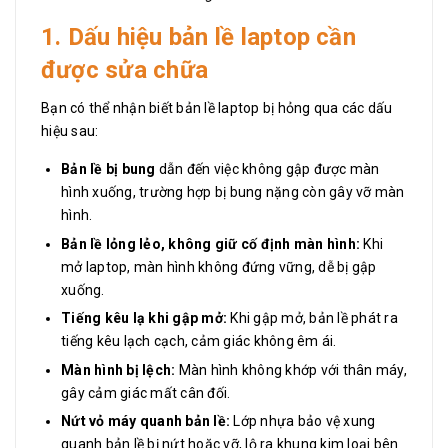
1. Dấu hiệu bản lề laptop cần
được sửa chữa
Bạn có thể nhận biết bản lề laptop bị hỏng qua các dấu
hiệu sau:
Bản lề bị bung
dẫn đến việc không gập được màn
hình xuống, trường hợp bị bung nặng còn gây vỡ màn
hình.
Bản lề lỏng lẻo, không giữ cố định màn hình:
Khi
mở laptop, màn hình không đứng vững, dễ bị gập
xuống.
Tiếng kêu lạ khi gập mở:
Khi gập mở, bản lề phát ra
tiếng kêu lạch cạch, cảm giác không êm ái.
Màn hình bị lệch:
Màn hình không khớp với thân máy,
gây cảm giác mất cân đối.
Nứt vỏ máy quanh bản lề:
Lớp nhựa bảo vệ xung
quanh bản lề bị nứt hoặc vỡ, lộ ra khung kim loại bên