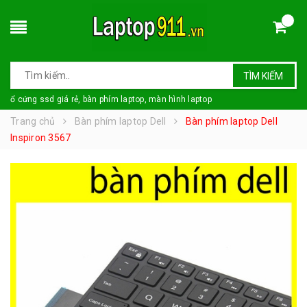
TÌM KIẾM
ổ cứng ssd giá rẻ, bàn phím laptop, màn hình laptop
Trang chủ
Bàn phím laptop Dell
Bàn phím laptop Dell
Inspiron 3567