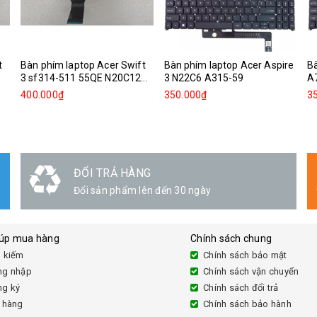
t
Bàn phím laptop Acer Swift
Bàn phím laptop Acer Aspire
Bà
3 sf314-511 55QE N20C12...
3 N22C6 A315-59
A
400.000₫
350.000₫
3
ĐỔI TRẢ HÀNG
Đổi sản phẩm lên đến 30 ngày
iúp mua hàng
Chính sách chung
 kiếm
Chính sách bảo mật
ng nhập
Chính sách vận chuyển
ng ký
Chính sách đổi trả
 hàng
Chính sách bảo hành