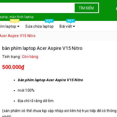
TÌM KIẾM
laptop, màn hình laptop
SALE
HOT
HOT
ím laptop
Sửa chữa laptop
Bài viết
Acer Aspire V15 Nitro
bàn phím laptop Acer Aspire V15 Nitro
Tình trạng:
Còn hàng
500.000₫
bàn phím laptop Acer Aspire V15 Nitro
mới 100%
Địa chỉ rõ ràng dễ tìm
(sản phẩm có thể chưa kịp cập nhập xin liên hệ trực tiếp để có thông
Đội ngũ kỹ thuật chuyên nghiệp
nhất)