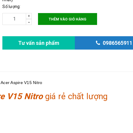
Số lượng:
+
THÊM VÀO GIỎ HÀNG
-
Tư vấn sản phẩm
0986565911
 Acer Aspire V15 Nitro
e V15 Nitro
giá rẻ chất lượng