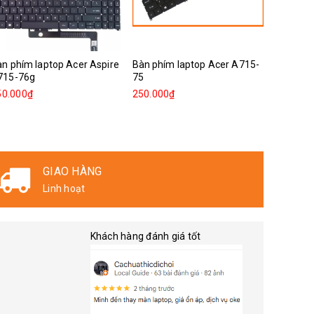
n phím laptop Acer Aspire
Bàn phím laptop Acer A715-
Bàn phím
715-76g
75
SF314-5
50.000₫
250.000₫
250.000
GIAO HÀNG
Linh hoạt
Khách hàng đánh giá tốt