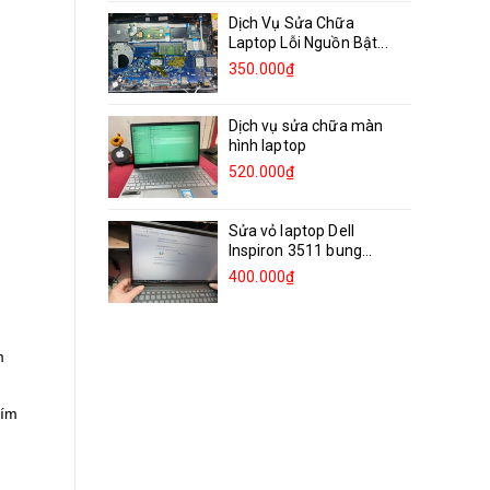
Dịch Vụ Sửa Chữa
Laptop Lỗi Nguồn Bật...
350.000₫
Dịch vụ sửa chữa màn
hình laptop
520.000₫
Sửa vỏ laptop Dell
Inspiron 3511 bung
bản...
400.000₫
m
hím