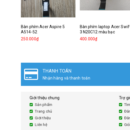
Bàn phím Acer Aspire 5
Bàn phím laptop Acer Swif
A514-52
3 N20C12 màu bạc
250.000₫
400.000₫
THANH TOÁN
Nhận hàng và thanh toán
Giới thiệu chung
Trợ g
Sản phẩm
Tìm
Trang chủ
Đă
Giới thiệu
Đă
Liên hệ
Giỏ