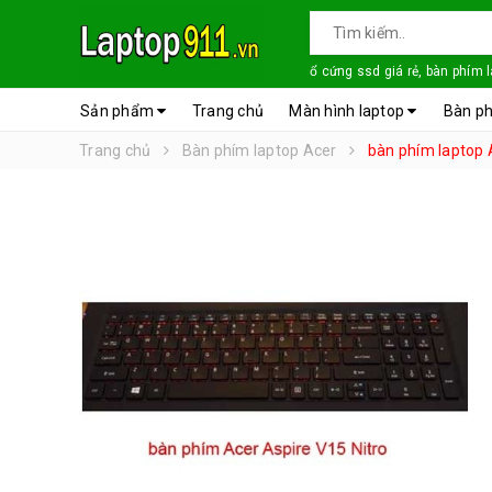
ổ cứng ssd giá rẻ, bàn phím 
Sản phẩm
Trang chủ
Màn hình laptop
Bàn ph
Trang chủ
Bàn phím laptop Acer
bàn phím laptop 