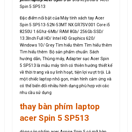
Spin 5 SP513
Đặc điểm nổi bật của Máy tính xách tay Acer
Spin 5 SP513-52N-53MT NX.GR7SV.001 Core i5
8250U 1.6Ghz-6Mb/ RAM 8Gb/ 256Gb SSD/
13.3Inch Full HD/ Intel HD Graphics 620/
Windows 10/ Grey Tìm hiểu thêm Tìm hiểu thêm
Tìm hiểu thêm Bộ sản phẩm chuẩn: Sách
hướng dẫn, Thùng máy, Adapter sạc Acer Spin
5 SP513 là mẫu máy tính có thiên hướng thiết kế
về thời trang và sự linh hoạt, tiện lợi vượt trội. Là
một chiếc laptop nhỏ gọn, màn hình cảm ứng và
có thể biến đổi nhiều hình dạng phù hợp với các
nhu cầu sử dụng
thay bàn phím laptop
acer Spin 5 SP513
dòng sản phẩm acer Aspire Spin 5 có mã bàn