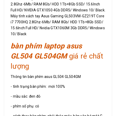
2.8Ghz-6Mb/ RAM 8Gb/ HDD 1Tb+8Gb SSD/ 15.6Inch
Full HD/ NVIDIA GTX1050 4Gb DDR5/ Windows 10/ Black.
Máy tính xách tay Asus Gaming GL503VM-GZ219T Core
i7 7700HQ 2.8Ghz-6Mb/ RAM 8Gb/ HDD 1Tb+8Gb SSD/
15.6Inch Full HD/ Nvidia GTX1060M 3Gb DDR5/ Windows
10/ Black
bàn phím laptop asus
GL504 GL504GM
giá rẻ chất
lượng
Thông tin bàn phím asus GL504 GL504GM
- tình trạng bàn phím: mới 100%
- mầu sắc: đen đỏ
- phím số phụ: có