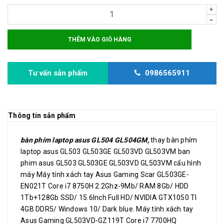
+
-
THÊM VÀO GIỎ HÀNG
Tư vấn sản phẩm
0986565911
Thông tin sản phẩm
bàn phím laptop asus GL504 GL504GM,
thay bàn phím
laptop asus GL503 GL503GE GL503VD GL503VM ban
phim asus GL503 GL503GE GL503VD GL503VM cấu hình
máy Máy tính xách tay Asus Gaming Scar GL503GE-
EN021T Core i7 8750H 2.2Ghz-9Mb/ RAM 8Gb/ HDD
1Tb+128Gb SSD/ 15.6Inch Full HD/ NVIDIA GTX1050 TI
4GB DDR5/ Windows 10/ Dark blue. Máy tính xách tay
Asus Gaming GL503VD-GZ119T Core i7 7700HQ