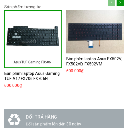
Sản phẩm tương tự
Bàn phím laptop Asus FX502V,
FX502VD, FX502VM
600.000₫
Bàn phím laptop Asus Gaming
TUF A17 FX706 FX706H...
600.000₫
ĐỔI TRẢ HÀNG
Đổi sản phẩm lên đến 30 ngày