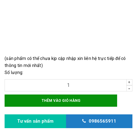
Bàn phím laptop HP 348 G3 (1FW38PT)
mới 100%
Địa chỉ rõ ràng dễ tìm
Giá thợ phân phối liên hệ trực tiếp
(sản phẩm có thể chưa kịp cập nhập xin liên hệ trực tiếp để có
thông tin mới nhất)
Số lượng:
+
-
THÊM VÀO GIỎ HÀNG
Tư vấn sản phẩm
0986565911