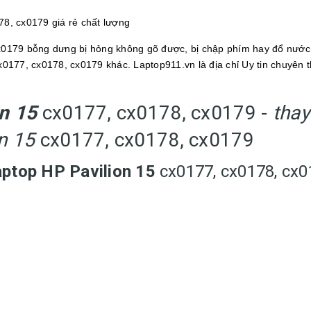
78, cx0179 giá rẻ chất lượng
x0179 bỗng dưng bị hỏng không gõ được, bị chập phím hay đổ nước
x0177, cx0178, cx0179 khác. Laptop911.vn là địa chỉ Uy tin chuyên 
on 15
cx0177, cx0178, cx0179 -
thay
on 15
cx0177, cx0178, cx0179
aptop HP Pavilion 15
cx0177, cx0178, cx