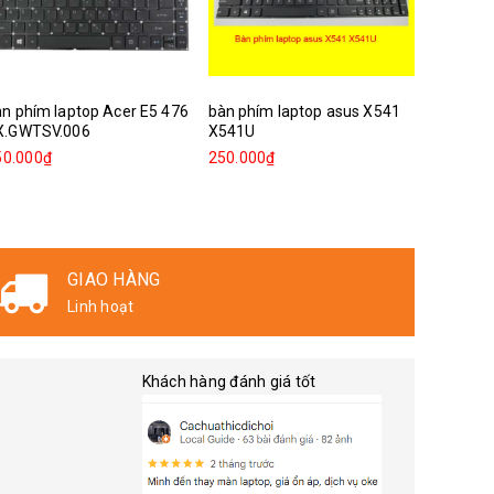
n phím laptop Acer E5 476
bàn phím laptop asus X541
Bàn phím
X.GWTSV.006
X541U
7011916
50.000₫
250.000₫
250.000
THANH TOÁN
Nhận hàng và thanh toán
Khách hàng đánh giá tốt