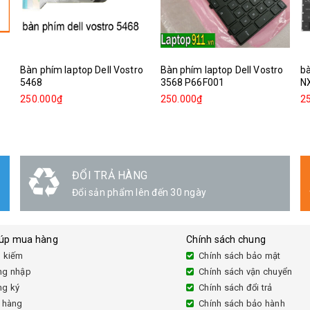
Bàn phím laptop Dell Vostro
Bàn phím laptop Dell Vostro
bà
5468
3568 P66F001
N
250.000₫
250.000₫
2
GIAO HÀNG
Linh hoạt
iúp mua hàng
Chính sách chung
 kiếm
Chính sách bảo mật
ng nhập
Chính sách vận chuyển
ng ký
Chính sách đổi trả
 hàng
Chính sách bảo hành