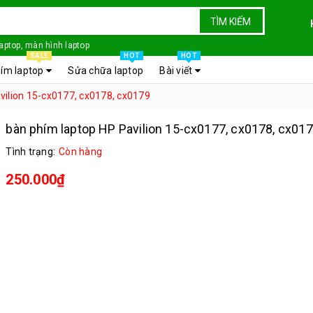
TÌM KIẾM
laptop, màn hình laptop
SALE
HOT
HOT
ím laptop
Sửa chữa laptop
Bài viết
vilion 15-cx0177, cx0178, cx0179
bàn phím laptop HP Pavilion 15-cx0177, cx0178, cx01
Tình trạng:
Còn hàng
250.000₫
bàn phím laptop HP Pavilion 15 cx0177, cx0178, cx0179
Địa chỉ rõ ràng dễ tìm
Giá thợ phân phối liên hệ trực tiếp