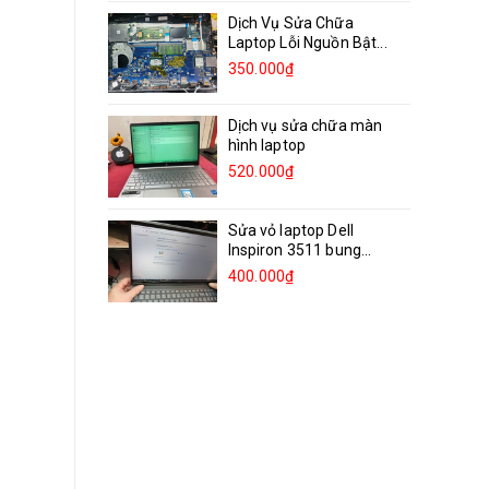
Dịch Vụ Sửa Chữa
Laptop Lỗi Nguồn Bật...
350.000₫
Dịch vụ sửa chữa màn
hình laptop
520.000₫
Sửa vỏ laptop Dell
Inspiron 3511 bung
bản...
400.000₫