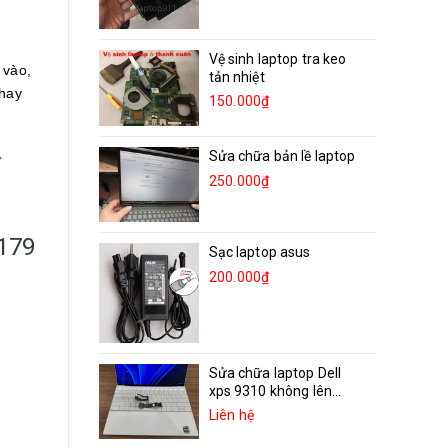
Vệ sinh laptop tra keo
 vào,
tản nhiệt
thay
150.000₫
Sửa chữa bản lề laptop
250.000₫
0179
Sạc laptop asus
200.000₫
Sửa chữa laptop Dell
xps 9310 không lên...
Liên hệ