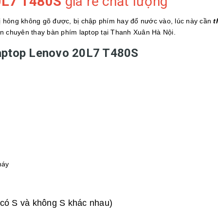
20L7 T480S
giá rẻ chất lượng
 hỏng không gõ được, bị chập phím hay đổ nước vào, lúc này cần
t
tín chuyên thay bàn phím laptop tại Thanh Xuân Hà Nội.
laptop Lenovo 20L7 T480S
máy
có S và không S khác nhau)