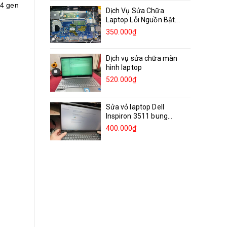
14 gen
Dịch Vụ Sửa Chữa
Laptop Lỗi Nguồn Bật...
350.000₫
Dịch vụ sửa chữa màn
hình laptop
520.000₫
Sửa vỏ laptop Dell
Inspiron 3511 bung
bản...
400.000₫