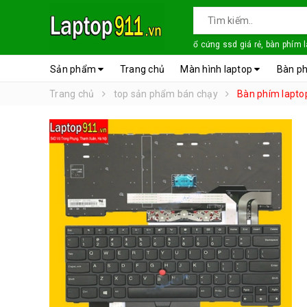
ổ cứng ssd giá rẻ, bàn phím 
Sản phẩm
Trang chủ
Màn hình laptop
Bàn ph
Trang chủ
top sản phẩm bán chạy
Bàn phím lapto