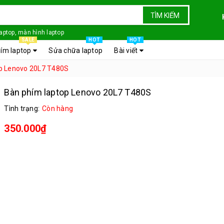
TÌM KIẾM
laptop, màn hình laptop
SALE
HOT
HOT
ím laptop
Sửa chữa laptop
Bài viết
p Lenovo 20L7 T480S
Bàn phím laptop Lenovo 20L7 T480S
Tình trạng:
Còn hàng
350.000₫
Bàn phím laptop Lenovo 20L7 T480S
mới 100%
Giá thợ phân phối liên hệ trực tiếp