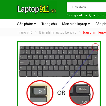
ổ cứng ssd giá rẻ, bàn phím 
Sản phẩm
Trang chủ
Màn hình laptop
Bàn ph
Trang chủ
Bàn phím laptop Lenovo
bàn phím leno