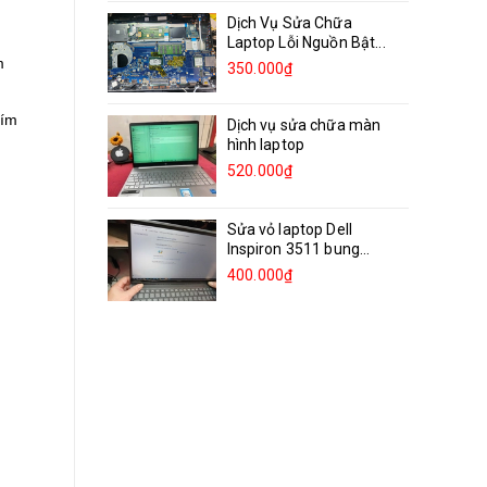
Dịch Vụ Sửa Chữa
Laptop Lỗi Nguồn Bật...
m
350.000₫
hím
Dịch vụ sửa chữa màn
hình laptop
520.000₫
Sửa vỏ laptop Dell
Inspiron 3511 bung
bản...
400.000₫