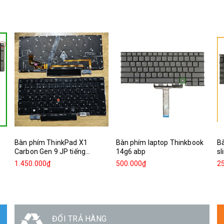
Bàn phím ThinkPad X1
Bàn phím laptop Thinkbook
B
Carbon Gen 9 JP tiếng...
14g6 abp
s
1.450.000₫
500.000₫
2
ĐỔI TRẢ HÀNG