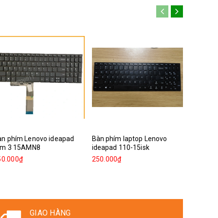
àn phím Lenovo ideapad
Bàn phím laptop Lenovo
Bàn phím
lim 3 15AMN8
ideapad 110-15isk
ideapad 
50.000₫
250.000₫
250.000
GIAO HÀNG