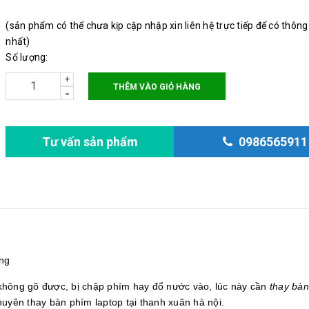
(sản phẩm có thể chưa kịp cập nhập xin liên hệ trực tiếp để có thông
nhất)
Số lượng:
+
THÊM VÀO GIỎ HÀNG
-
Tư vấn sản phẩm
0986565911
ợng
hông gõ được, bị chập phím hay đổ nước vào, lúc này cần
thay bà
huyên thay bàn phím laptop tại thanh xuân hà nội.