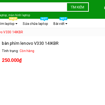
TÌM KIẾM
laptop, màn hình laptop
SALE
HOT
HOT
ím laptop
Sửa chữa laptop
Bài viết
vo V330 14IKBR
bàn phím lenovo V330 14IKBR
Tình trạng:
Còn hàng
250.000₫
bàn phím laptop lenovo V330 14IKBR
mới 100%
Giá thợ phân phối liên hệ trực tiếp