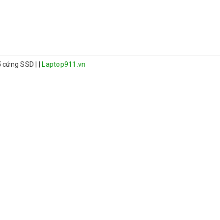
 ổ cứng SSD
|
|
Laptop911.vn