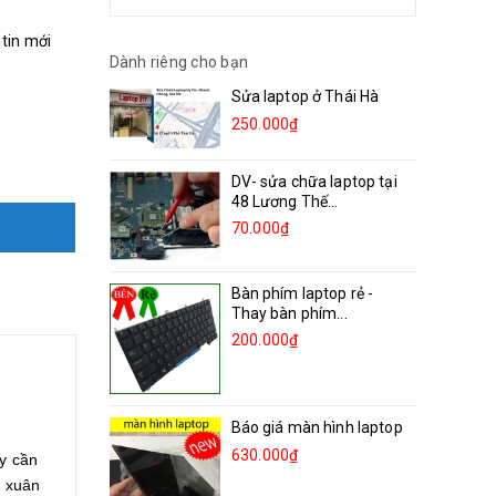
 tin mới
Dành riêng cho bạn
Sửa laptop ở Thái Hà
250.000₫
DV- sửa chữa laptop tại
48 Lương Thế...
70.000₫
Bàn phím laptop rẻ -
Thay bàn phím...
200.000₫
Báo giá màn hình laptop
630.000₫
y cần
h xuân