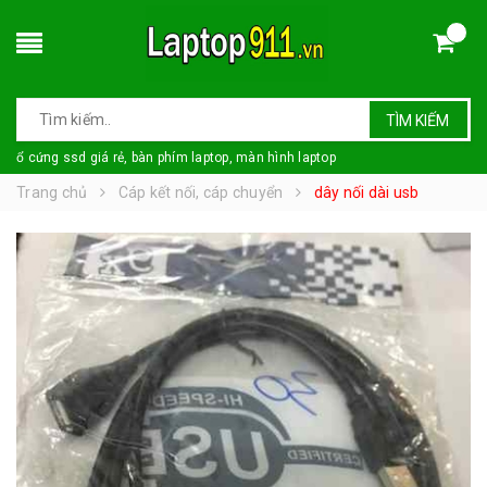
TÌM KIẾM
ổ cứng ssd giá rẻ, bàn phím laptop, màn hình laptop
Trang chủ
Cáp kết nối, cáp chuyển
dây nối dài usb