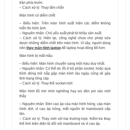
trận phía trước.
– Cách xử lý: Thay tấm chắn
Màn hình có điểm chết
– Biểu hiện: Trên màn hình xuất hiện các điểm không
hiển thị hình ảnh.
– Nguyên nhân: Chủ yếu xuất phát từ khâu sản xuất.
– Cách xử lý: Hiện tại, công nghệ chưa cho phép sửa
được những điểm chết trên màn hình. Vì vậy, người dùng
nên
thay màn hình laptop
để laptop hoạt động tốt hơn.
Màn hình bị mất mầu
– Biểu hiện: Màn hình chuyển sang một màu duy nhất.
– Nguyên nhân: Có thể do lỗi ở bộ phận socket, hoặc quá
trình đóng mở nắp gập màn hình lâu ngày cũng sẽ gây
tình trạng lỏng cáp.
– Cách xử lý: Thay thế socket mới
Màn hình tối mờ nhìn nghiêng hay soi đèn pin vào mới
thấy
– Nguyên nhân: Đèn cao áp của màn hình hỏng, cáp màn
hình đứt, vỉ cao áp hỏng, mất nguồn từ mainboard cấp
lên.
– Cách xử lý: Thay mới với hai trường hợp. Kiểm tra thay
thế linh kiện điện tử đối với mainboard và vỉ cao áp.