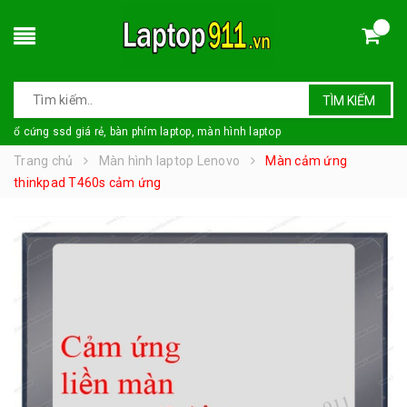
TÌM KIẾM
ổ cứng ssd giá rẻ, bàn phím laptop, màn hình laptop
Trang chủ
Màn hình laptop Lenovo
Màn cảm ứng
thinkpad T460s cảm ứng