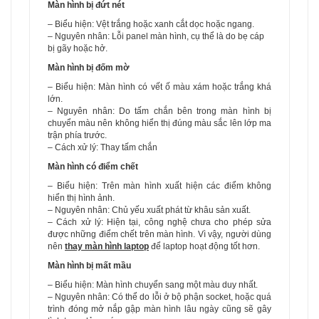
Màn hình bị đứt nét
– Biểu hiện: Vệt trắng hoặc xanh cắt dọc hoặc ngang.
– Nguyên nhân: Lỗi panel màn hình, cụ thể là do bẹ cáp
bị gãy hoặc hở.
Màn hình bị đốm mờ
– Biểu hiện: Màn hình có vết ố màu xám hoặc trắng khá
lớn.
– Nguyên nhân: Do tấm chắn bên trong màn hình bị
chuyển màu nên không hiển thị đúng màu sắc lên lớp ma
trận phía trước.
– Cách xử lý: Thay tấm chắn
Màn hình có điểm chết
– Biểu hiện: Trên màn hình xuất hiện các điểm không
hiển thị hình ảnh.
– Nguyên nhân: Chủ yếu xuất phát từ khâu sản xuất.
– Cách xử lý: Hiện tại, công nghệ chưa cho phép sửa
được những điểm chết trên màn hình. Vì vậy, người dùng
nên
thay màn hình laptop
để laptop hoạt động tốt hơn.
Màn hình bị mất mầu
– Biểu hiện: Màn hình chuyển sang một màu duy nhất.
– Nguyên nhân: Có thể do lỗi ở bộ phận socket, hoặc quá
trình đóng mở nắp gập màn hình lâu ngày cũng sẽ gây