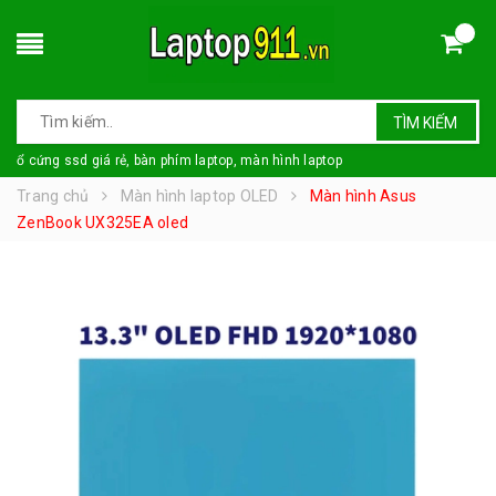
TÌM KIẾM
ổ cứng ssd giá rẻ, bàn phím laptop, màn hình laptop
Trang chủ
Màn hình laptop OLED
Màn hình Asus
ZenBook UX325EA oled