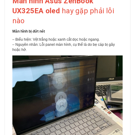
Màn hình Asus ZenBook
UX325EA oled
hay gặp phải lỗi
nào
Màn hình bị đứt nét
– Biểu hiện: Vệt trắng hoặc xanh cắt dọc hoặc ngang.
– Nguyên nhân: Lỗi panel màn hình, cụ thể là do bẹ cáp bị gãy
hoặc hở.