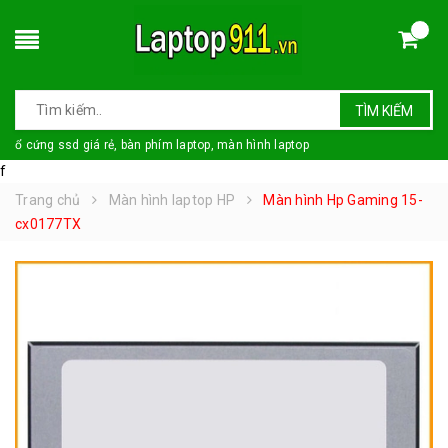
TÌM KIẾM
ổ cứng ssd giá rẻ, bàn phím laptop, màn hình laptop
f
Trang chủ
Màn hình laptop HP
Màn hình Hp Gaming 15-
cx0177TX