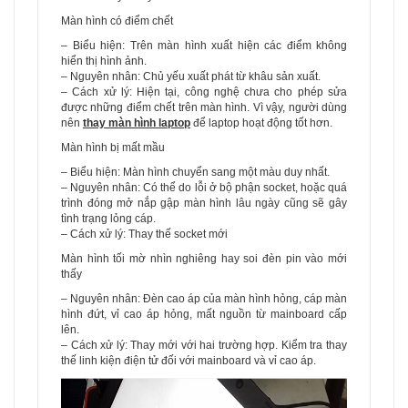
Màn hình có điểm chết
– Biểu hiện: Trên màn hình xuất hiện các điểm không
hiển thị hình ảnh.
– Nguyên nhân: Chủ yếu xuất phát từ khâu sản xuất.
– Cách xử lý: Hiện tại, công nghệ chưa cho phép sửa
được những điểm chết trên màn hình. Vì vậy, người dùng
nên
thay màn hình laptop
để laptop hoạt động tốt hơn.
Màn hình bị mất mầu
– Biểu hiện: Màn hình chuyển sang một màu duy nhất.
– Nguyên nhân: Có thể do lỗi ở bộ phận socket, hoặc quá
trình đóng mở nắp gập màn hình lâu ngày cũng sẽ gây
tình trạng lỏng cáp.
– Cách xử lý: Thay thế socket mới
Màn hình tối mờ nhìn nghiêng hay soi đèn pin vào mới
thấy
– Nguyên nhân: Đèn cao áp của màn hình hỏng, cáp màn
hình đứt, vỉ cao áp hỏng, mất nguồn từ mainboard cấp
lên.
– Cách xử lý: Thay mới với hai trường hợp. Kiểm tra thay
thế linh kiện điện tử đối với mainboard và vỉ cao áp.