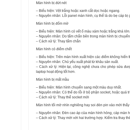
Màn hình bị đứt nét
– Biểu hiện: Vệt trắng hoặc xanh cắt dọc hoặc ngang.
– Nguyên nhân: Lỗi panel màn hình, cụ thể là do bẹ cáp bị 
Màn hình bị đốm mờ
– Biểu hiện: Màn hình có vết ố màu xám hoặc trắng khá lớn
– Nguyên nhân: Do tấm chắn bên trong màn hình bị chuyển 
– Cách xử lý: Thay tấm chắn
Màn hình có điểm chết
– Biểu hiện: Trên màn hình xuất hiện các điểm không hiển t
– Nguyên nhân: Chủ yếu xuất phát từ khâu sản xuất.
– Cách xử lý: Hiện tại, công nghệ chưa cho phép sửa đư
laptop hoạt động tốt hơn.
Màn hình bị mất mầu
– Biểu hiện: Màn hình chuyển sang một màu duy nhất.
– Nguyên nhân: Có thể do lỗi ở bộ phận socket, hoặc quá t
– Cách xử lý: Thay thế socket mới
Màn hình tối mờ nhìn nghiêng hay soi đèn pin vào mới thấy
– Nguyên nhân: Đèn cao áp của màn hình hỏng, cáp màn hìn
– Cách xử lý: Thay mới với hai trường hợp. Kiểm tra thay thế