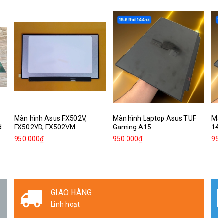
Màn hình Asus FX502V,
Màn hình Laptop Asus TUF
Mà
d
FX502VD, FX502VM
Gaming A15
1
950.000₫
950.000₫
9
GIAO HÀNG
Linh hoạt