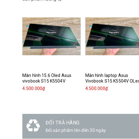
Màn hình 15.6 Oled Asus
Màn hình laptop Asus
vivobook S15 K5504V
Vivobook S15 K5504V OLe
4.500.000₫
4.500.000₫
ĐỔI TRẢ HÀNG
Đổi sản phẩm lên đến 30 ngày