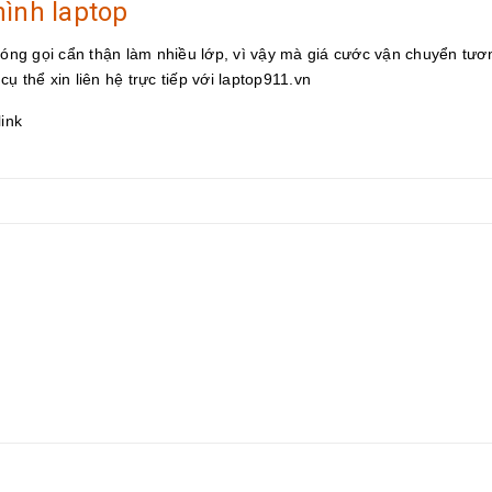
hình laptop
 đóng gọi cẩn thận làm nhiều lớp, vì vậy mà giá cước vận chuyển tươ
cụ thể xin liên hệ trực tiếp với laptop911.vn
link