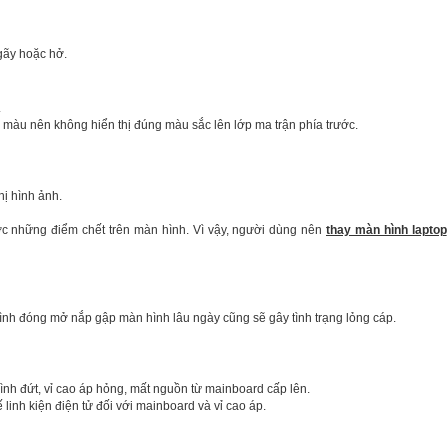
gãy hoặc hở.
.
màu nên không hiển thị đúng màu sắc lên lớp ma trận phía trước.
hị hình ảnh.
ợc những điểm chết trên màn hình. Vì vậy, người dùng nên
thay màn hình laptop
rình đóng mở nắp gập màn hình lâu ngày cũng sẽ gây tình trạng lỏng cáp.
h đứt, vỉ cao áp hỏng, mất nguồn từ mainboard cấp lên.
 linh kiện điện tử đối với mainboard và vỉ cao áp.