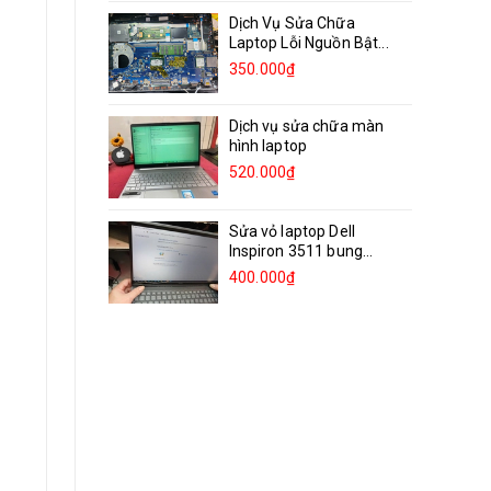
Dịch Vụ Sửa Chữa
Laptop Lỗi Nguồn Bật...
350.000₫
Dịch vụ sửa chữa màn
hình laptop
520.000₫
Sửa vỏ laptop Dell
Inspiron 3511 bung
bản...
400.000₫