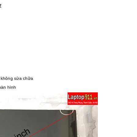
M
, không sửa chữa
màn hình