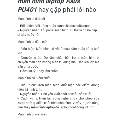
màn hình laptop Asus
PU401
hay gặp phải lỗi nào
Màn hình bị đứt nét
– Biểu hiện: Vệt trắng hoặc xanh cắt dọc hoặc ngang.
– Nguyên nhân: Lỗi panel màn hình, cụ thể là do bẹ cáp
bị gãy hoặc hở.
Màn hình bị đốm mờ
– Biểu hiện: Màn hình có vết ố màu xám hoặc trắng khá
lớn.
– Nguyên nhân: Do tấm chắn bên trong màn hình bị
chuyển màu nên không hiển thị đúng màu sắc lên lớp ma
trận phía trước.
– Cách xử lý: Thay tấm chắn
Màn hình có điểm chết
– Biểu hiện: Trên màn hình xuất hiện các điểm không
hiển thị hình ảnh.
– Nguyên nhân: Chủ yếu xuất phát từ khâu sản xuất.
– Cách xử lý: Hiện tại, công nghệ chưa cho phép sửa
được những điểm chết trên màn hình. Vì vậy, người dùng
nên
thay màn hình laptop
để laptop hoạt động tốt hơn.
Màn hình bị mất mầu