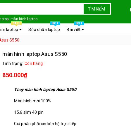
TÌM KIẾM
laptop, màn hình laptop
SALE
HOT
HOT
ím laptop
Sửa chữa laptop
Bài viết
 Asus S550
màn hình laptop Asus S550
Tình trạng:
Còn hàng
850.000₫
Thay màn hình laptop Asus S550
Màn hình mới 100%
15.6 slim 40 pin
Giá phân phối xin liên hệ trực tiếp