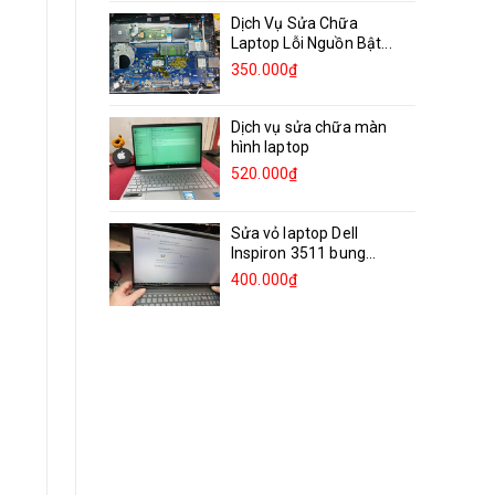
Dịch Vụ Sửa Chữa
Laptop Lỗi Nguồn Bật...
350.000₫
Dịch vụ sửa chữa màn
hình laptop
520.000₫
Sửa vỏ laptop Dell
Inspiron 3511 bung
bản...
400.000₫