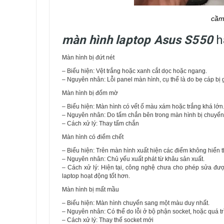
cầm
màn hình laptop Asus S550
h
Màn hình bị đứt nét
– Biểu hiện: Vệt trắng hoặc xanh cắt dọc hoặc ngang.
– Nguyên nhân: Lỗi panel màn hình, cụ thể là do bẹ cáp bị 
Màn hình bị đốm mờ
– Biểu hiện: Màn hình có vết ố màu xám hoặc trắng khá lớn
– Nguyên nhân: Do tấm chắn bên trong màn hình bị chuyển 
– Cách xử lý: Thay tấm chắn
Màn hình có điểm chết
– Biểu hiện: Trên màn hình xuất hiện các điểm không hiển t
– Nguyên nhân: Chủ yếu xuất phát từ khâu sản xuất.
– Cách xử lý: Hiện tại, công nghệ chưa cho phép sửa đư
laptop hoạt động tốt hơn.
Màn hình bị mất mầu
– Biểu hiện: Màn hình chuyển sang một màu duy nhất.
– Nguyên nhân: Có thể do lỗi ở bộ phận socket, hoặc quá t
– Cách xử lý: Thay thế socket mới