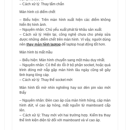
– Cách xử lý: Thay tấm chắn
Màn hình có điểm chết
– Biểu hiện: Trên màn hình xuất hiện các điểm không
hiển thị hình ảnh.
– Nguyên nhân: Chủ yếu xuất phát từ khâu sản xuất.
– Cách xử lý: Hiện tại, công nghệ chưa cho phép sửa
được những điểm chết trên màn hình. Vì vậy, người dùng
nên
thay màn hình laptop
để laptop hoạt động tốt hơn.
Màn hình bị mất mầu
– Biểu hiện: Màn hình chuyển sang một màu duy nhất.
– Nguyên nhân: Có thể do lỗi ở bộ phận socket, hoặc quá
trình đóng mở nắp gập màn hình lâu ngày cũng sẽ gây
tình trạng lỏng cáp.
– Cách xử lý: Thay thế socket mới
Màn hình tối mờ nhìn nghiêng hay soi đèn pin vào mới
thấy
– Nguyên nhân: Đèn cao áp của màn hình hỏng, cáp màn
hình đứt, vỉ cao áp hỏng, mất nguồn từ mainboard cấp
lên.
– Cách xử lý: Thay mới với hai trường hợp. Kiểm tra thay
thế linh kiện điện tử đối với mainboard và vỉ cao áp.