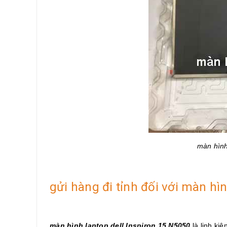
màn hình
gửi hàng đi tỉnh đối với màn hì
màn hình laptop dell Inspiron 15 N5050
là linh ki