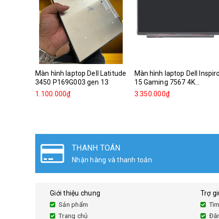
Màn hình laptop Dell Latitude
Màn hình laptop Dell Inspir
3450 P169G003 gen 13
15 Gaming 7567 4K...
1.100.000₫
3.350.000₫
THANH TOÁN
Nhận hàng và thanh toán
Giới thiệu chung
Trợ g
Sản phẩm
Tìm
Trang chủ
Đă