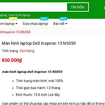
TÌM KIẾM
laptop, màn hình laptop
SALE
HOT
HOT
ím laptop
Sửa chữa laptop
Bài viết
ll Inspiron 15 N5050
Màn hình laptop Dell Inspiron 15 N5050
Tình trạng:
Còn hàng
850.000₫
màn hình laptop dell Inspiron 15 N5050
Tình trạng màn hình: mới 100%
Thời gian bảo hành: 12 tháng
Kích thước: 15.6 inch Led dầy
Chân kết nối: 40 chân
(sản phẩm có thể chưa kịp cập nhập xin liên hệ trực tiếp để có thông