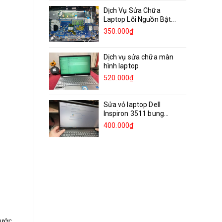
Dịch Vụ Sửa Chữa
Laptop Lỗi Nguồn Bật...
350.000₫
Dịch vụ sửa chữa màn
hình laptop
520.000₫
Sửa vỏ laptop Dell
Inspiron 3511 bung
bản...
400.000₫
cước