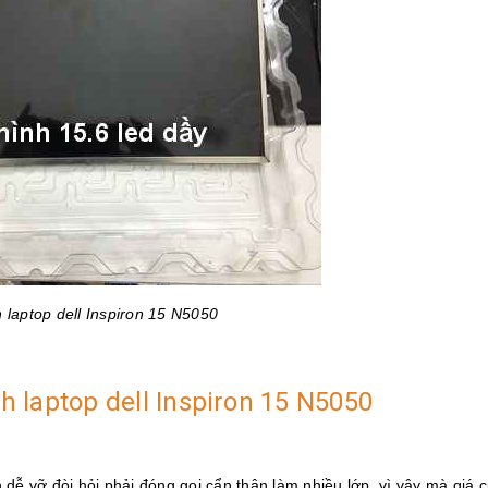
 laptop dell Inspiron 15 N5050
nh laptop dell Inspiron 15 N5050
ện dễ vỡ đòi hỏi phải đóng gọi cẩn thận làm nhiều lớp, vì vậy mà giá 