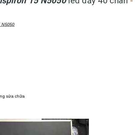
Inspiron 15 N5050
led dầy 40 chân
-
15 N5050
ông sửa chữa
h