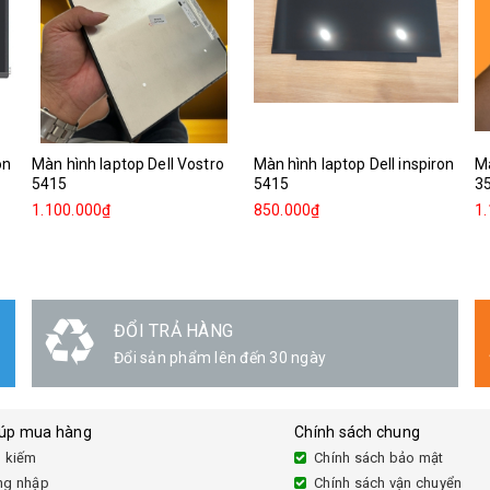
on
Màn hình laptop Dell Vostro
Màn hình laptop Dell inspiron
Mà
5415
5415
3
1.100.000₫
850.000₫
1
ĐỔI TRẢ HÀNG
Đổi sản phẩm lên đến 30 ngày
iúp mua hàng
Chính sách chung
 kiếm
Chính sách bảo mật
ng nhập
Chính sách vận chuyển