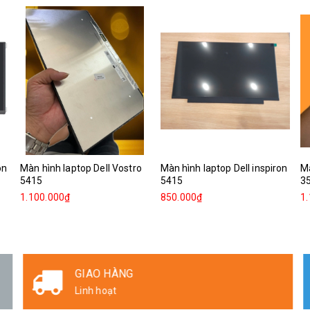
on
Màn hình laptop Dell Vostro
Màn hình laptop Dell inspiron
Mà
5415
5415
3
1.100.000₫
850.000₫
1
GIAO HÀNG
Linh hoạt