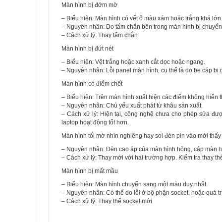
Màn hình bị đớm mờ
– Biểu hiện: Màn hình có vết ố màu xám hoặc trắng khá lớn
– Nguyên nhân: Do tấm chắn bên trong màn hình bị chuyển 
– Cách xử lý: Thay tấm chắn
Màn hình bị đứt nét
– Biểu hiện: Vệt trắng hoặc xanh cắt dọc hoặc ngang.
– Nguyên nhân: Lỗi panel màn hình, cụ thể là do bẹ cáp bị 
Màn hình có điểm chết
– Biểu hiện: Trên màn hình xuất hiện các điểm không hiển t
– Nguyên nhân: Chủ yếu xuất phát từ khâu sản xuất.
– Cách xử lý: Hiện tại, công nghệ chưa cho phép sửa đư
laptop hoạt động tốt hơn.
Màn hình tối mờ nhìn nghiêng hay soi đèn pin vào mới thấy
– Nguyên nhân: Đèn cao áp của màn hình hỏng, cáp màn hìn
– Cách xử lý: Thay mới với hai trường hợp. Kiểm tra thay thế
Màn hình bị mất mầu
– Biểu hiện: Màn hình chuyển sang một màu duy nhất.
– Nguyên nhân: Có thể do lỗi ở bộ phận socket, hoặc quá t
– Cách xử lý: Thay thế socket mới