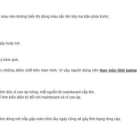
.
màu nên không hiển thị đúng màu sắc lên lớp ma trận phía trước.
gãy hoặc hở.
hị hình ảnh.
ợc những điểm chết trên màn hình. Vì vậy, người dùng nên
thay màn hình laptop
h đứt, vỉ cao áp hỏng, mất nguồn từ mainboard cấp lên.
 linh kiện điện tử đối với mainboard và vỉ cao áp.
rình đóng mở nắp gập màn hình lâu ngày cũng sẽ gây tình trạng lỏng cáp.