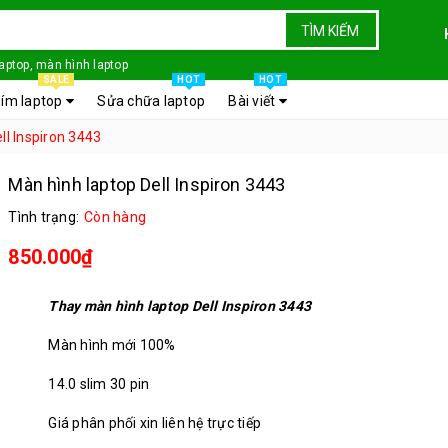
TÌM KIẾM
laptop, màn hình laptop
SALE
HOT
HOT
ím laptop
Sửa chữa laptop
Bài viết
ll Inspiron 3443
Màn hình laptop Dell Inspiron 3443
Tình trạng:
Còn hàng
850.000₫
Thay màn hình laptop Dell Inspiron 3443
Màn hình mới 100%
14.0 slim 30 pin
Giá phân phối xin liên hệ trực tiếp