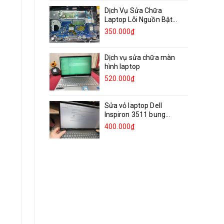
Dịch Vụ Sửa Chữa
Laptop Lỗi Nguồn Bật...
350.000₫
Dịch vụ sửa chữa màn
hình laptop
520.000₫
Sửa vỏ laptop Dell
Inspiron 3511 bung
bản...
400.000₫