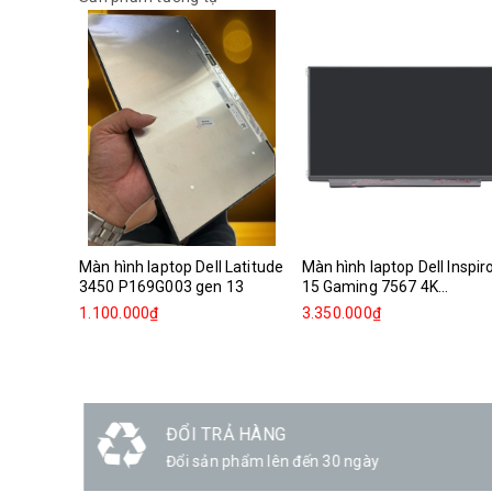
Màn hình laptop Dell Latitude
Màn hình laptop Dell Inspir
3450 P169G003 gen 13
15 Gaming 7567 4K...
1.100.000₫
3.350.000₫
ĐỔI TRẢ HÀNG
Đổi sản phẩm lên đến 30 ngày