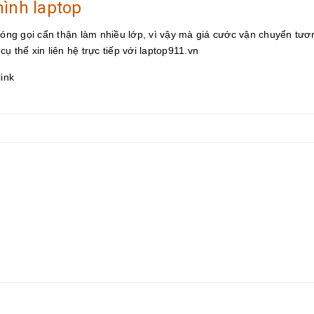
hình laptop
 đóng gọi cẩn thận làm nhiều lớp, vì vậy mà giá cước vận chuyển tươ
cụ thể xin liên hệ trực tiếp với laptop911.vn
link