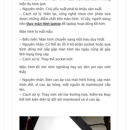
hiển thị hình ảnh.
– Nguyên nhân: Chủ yếu xuất phát từ khâu sản xuất.
– Cách xử lý: Hiện tại, công nghệ chưa cho phép sửa
được những điểm chết trên màn hình. Vì vậy, người dùng
nên
thay màn hình laptop
để laptop hoạt động tốt hơn.
Màn hình bị mất mầu
– Biểu hiện: Màn hình chuyển sang một màu duy nhất.
– Nguyên nhân: Có thể do lỗi ở bộ phận socket, hoặc quá
trình đóng mở nắp gập màn hình lâu ngày cũng sẽ gây
tình trạng lỏng cáp.
– Cách xử lý: Thay thế socket mới
Màn hình tối mờ nhìn nghiêng hay soi đèn pin vào mới
thấy
– Nguyên nhân: Đèn cao áp của màn hình hỏng, cáp màn
hình đứt, vỉ cao áp hỏng, mất nguồn từ mainboard cấp
lên.
– Cách xử lý: Thay mới với hai trường hợp. Kiểm tra thay
thế linh kiện điện tử đối với mainboard và vỉ cao áp.