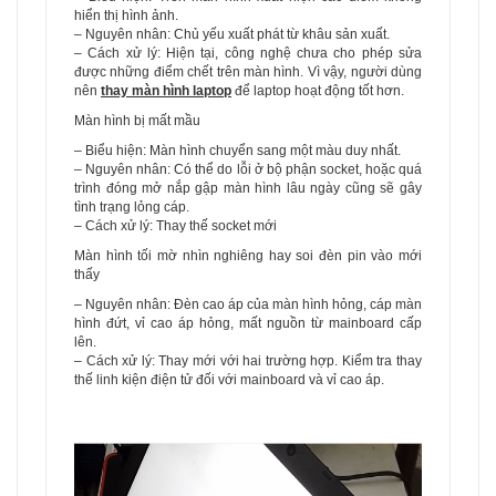
hiển thị hình ảnh.
– Nguyên nhân: Chủ yếu xuất phát từ khâu sản xuất.
– Cách xử lý: Hiện tại, công nghệ chưa cho phép sửa
được những điểm chết trên màn hình. Vì vậy, người dùng
nên
thay màn hình laptop
để laptop hoạt động tốt hơn.
Màn hình bị mất mầu
– Biểu hiện: Màn hình chuyển sang một màu duy nhất.
– Nguyên nhân: Có thể do lỗi ở bộ phận socket, hoặc quá
trình đóng mở nắp gập màn hình lâu ngày cũng sẽ gây
tình trạng lỏng cáp.
– Cách xử lý: Thay thế socket mới
Màn hình tối mờ nhìn nghiêng hay soi đèn pin vào mới
thấy
– Nguyên nhân: Đèn cao áp của màn hình hỏng, cáp màn
hình đứt, vỉ cao áp hỏng, mất nguồn từ mainboard cấp
lên.
– Cách xử lý: Thay mới với hai trường hợp. Kiểm tra thay
thế linh kiện điện tử đối với mainboard và vỉ cao áp.