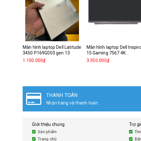
Màn hình laptop Dell Latitude
Màn hình laptop Dell Inspir
3450 P169G003 gen 13
15 Gaming 7567 4K...
1.100.000₫
3.350.000₫
ĐỔI TRẢ HÀNG
Đổi sản phẩm lên đến 30 ngày
Giới thiệu chung
Trợ g
Sản phẩm
Tìm
Trang chủ
Đă