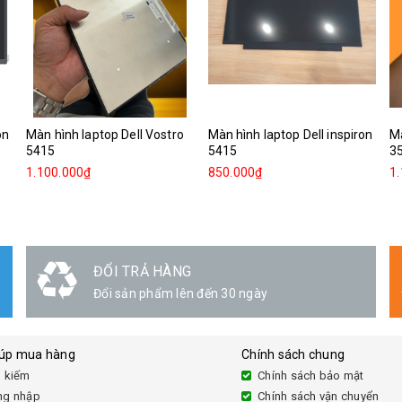
on
Màn hình laptop Dell Vostro
Màn hình laptop Dell inspiron
Mà
5415
5415
3
1.100.000₫
850.000₫
1
GIAO HÀNG
Linh hoạt
iúp mua hàng
Chính sách chung
 kiếm
Chính sách bảo mật
ng nhập
Chính sách vận chuyển