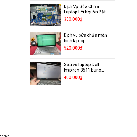
Dịch Vụ Sửa Chữa
Laptop Lỗi Nguồn Bật...
350.000₫
Dịch vụ sửa chữa màn
hình laptop
520.000₫
Sửa vỏ laptop Dell
Inspiron 3511 bung
bản...
400.000₫
c vận