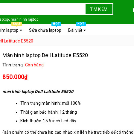
TÌM KIẾM
laptop, màn hình laptop
SALE
HOT
HOT
ím laptop
Sửa chữa laptop
Bài viết
ll Latitude E5520
Màn hình laptop Dell Latitude E5520
Tình trạng:
Còn hàng
850.000₫
màn hình laptop Dell Latitude E5520
Tình trạng màn hình: mới 100%
Thời gian bảo hành: 12 tháng
Kích thước: 15.6 inch Led dầy
Chân kết nối: 40 chân
(sản phẩm có thể chưa kịp cập nhập xin liên hệ trực tiếp để có thông