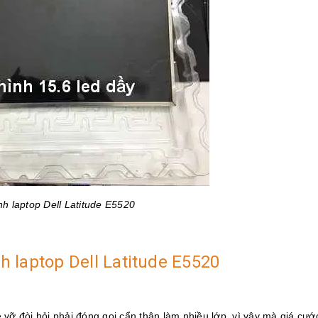
h laptop Dell Latitude E5520
nh laptop Dell Latitude E5520
dễ vỡ đòi hỏi phải đóng gọi cẩn thận làm nhiều lớp, vì vậy mà giá cướ