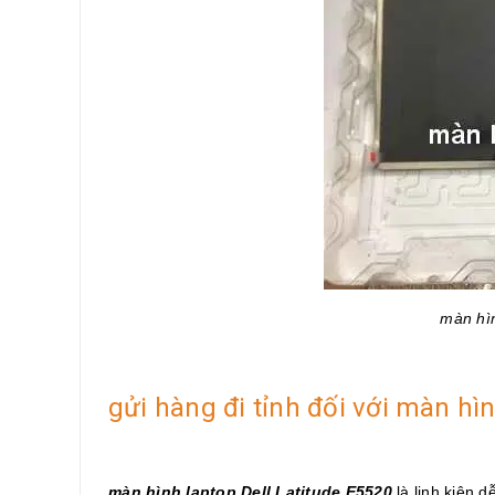
màn hìn
gửi hàng đi tỉnh đối với màn hì
màn hình laptop Dell Latitude E5520
là linh kiện 