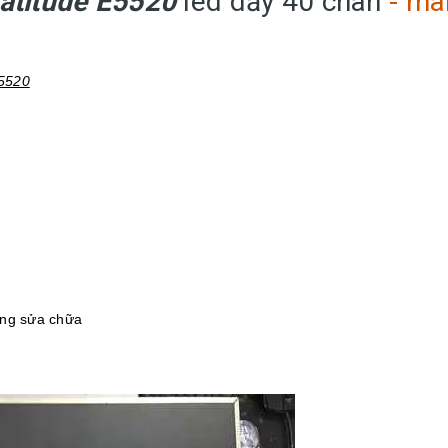
Latitude E5520
led dầy 40 chân
- mà
E5520
ông sửa chữa
h