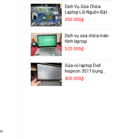
Dịch Vụ Sửa Chữa
Laptop Lỗi Nguồn Bật...
350.000₫
Dịch vụ sửa chữa màn
hình laptop
520.000₫
Sửa vỏ laptop Dell
Inspiron 3511 bung
bản...
400.000₫
ận