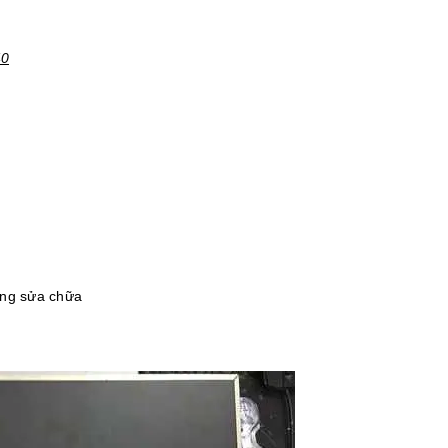
40
ông sửa chữa
h