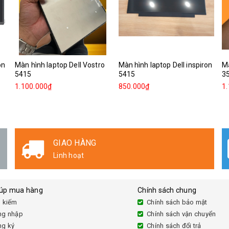
on
Màn hình laptop Dell Vostro
Màn hình laptop Dell inspiron
Mà
5415
5415
3
1.100.000₫
850.000₫
1
GIAO HÀNG
Linh hoạt
iúp mua hàng
Chính sách chung
 kiếm
Chính sách bảo mật
ng nhập
Chính sách vận chuyển
ng ký
Chính sách đổi trả