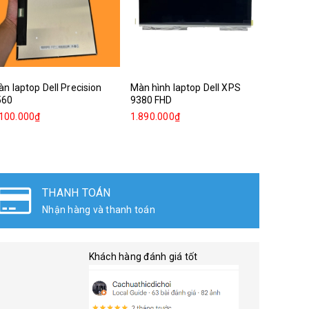
n laptop Dell Precision
Màn hình laptop Dell XPS
Màn hình
560
9380 FHD
in 1
.100.000₫
1.890.000₫
3.600.0
THANH TOÁN
Nhận hàng và thanh toán
Khách hàng đánh giá tốt