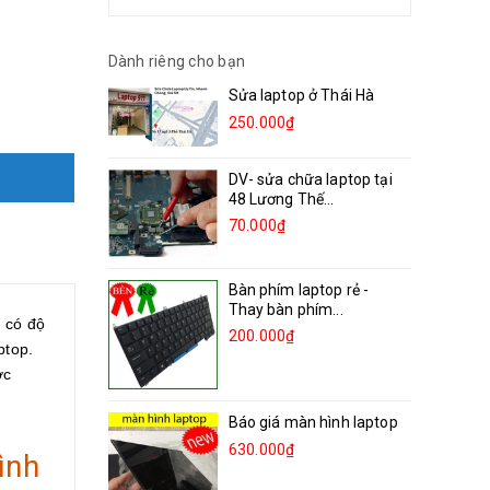
Dành riêng cho bạn
Sửa laptop ở Thái Hà
250.000₫
DV- sửa chữa laptop tại
48 Lương Thế...
70.000₫
Bàn phím laptop rẻ -
Thay bàn phím...
p có độ
200.000₫
ptop.
ợc
Báo giá màn hình laptop
630.000₫
ình