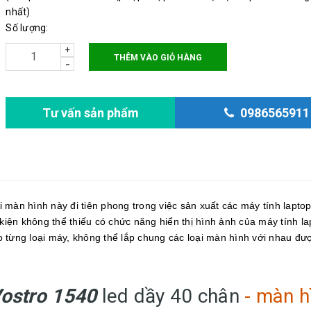
Độ phân giải: 1366x768
nhất)
Số lượng:
+
THÊM VÀO GIỎ HÀNG
-
Tư vấn sản phẩm
0986565911
i màn hình này đi tiên phong trong việc sản xuất các máy tính lapto
 kiện không thể thiếu có chức năng hiển thị hình ảnh của máy tính la
 từng loại máy, không thể lắp chung các loại màn hình với nhau đư
Vostro 1540
led dầy 40 chân
- màn h