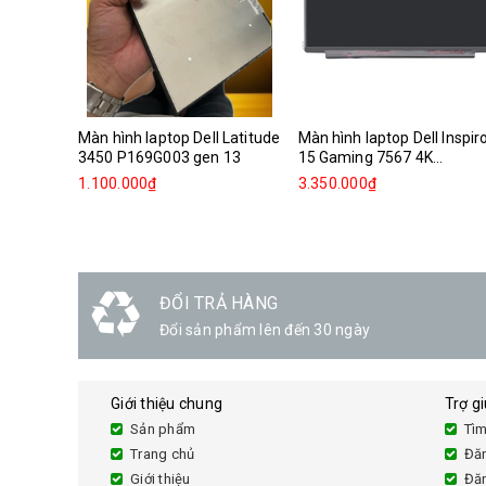
Màn hình laptop Dell Latitude
Màn hình laptop Dell Inspir
3450 P169G003 gen 13
15 Gaming 7567 4K...
1.100.000₫
3.350.000₫
ĐỔI TRẢ HÀNG
Đổi sản phẩm lên đến 30 ngày
Giới thiệu chung
Trợ g
Sản phẩm
Tìm
Trang chủ
Đă
Giới thiệu
Đă