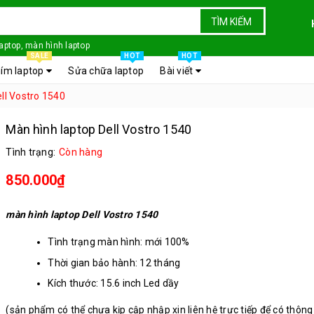
TÌM KIẾM
laptop, màn hình laptop
SALE
HOT
HOT
ím laptop
Sửa chữa laptop
Bài viết
ll Vostro 1540
Màn hình laptop Dell Vostro 1540
Tình trạng:
Còn hàng
850.000₫
màn hình laptop Dell Vostro 1540
Tình trạng màn hình: mới 100%
Thời gian bảo hành: 12 tháng
Kích thước: 15.6 inch Led dầy
Chân kết nối: 40 chân
(sản phẩm có thể chưa kịp cập nhập xin liên hệ trực tiếp để có thông