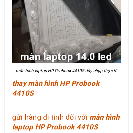
màn hình laptop HP Probook 4410S dầy chụp thực tế
thay màn hình HP Probook
4410S
gửi hàng đi tỉnh đối với
màn hình
laptop HP Probook 4410S