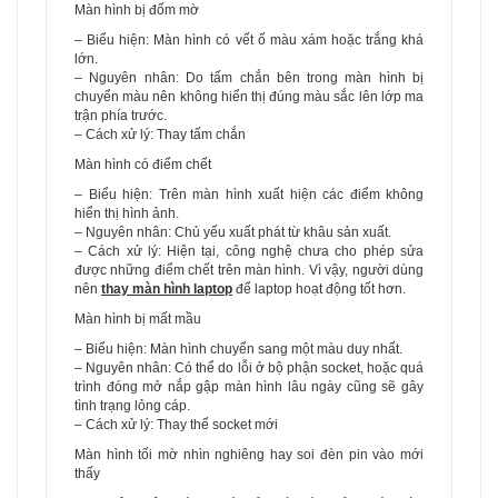
Màn hình bị đốm mờ
– Biểu hiện: Màn hình có vết ố màu xám hoặc trắng khá
lớn.
– Nguyên nhân: Do tấm chắn bên trong màn hình bị
chuyển màu nên không hiển thị đúng màu sắc lên lớp ma
trận phía trước.
– Cách xử lý: Thay tấm chắn
Màn hình có điểm chết
– Biểu hiện: Trên màn hình xuất hiện các điểm không
hiển thị hình ảnh.
– Nguyên nhân: Chủ yếu xuất phát từ khâu sản xuất.
– Cách xử lý: Hiện tại, công nghệ chưa cho phép sửa
được những điểm chết trên màn hình. Vì vậy, người dùng
nên
thay màn hình laptop
để laptop hoạt động tốt hơn.
Màn hình bị mất mầu
– Biểu hiện: Màn hình chuyển sang một màu duy nhất.
– Nguyên nhân: Có thể do lỗi ở bộ phận socket, hoặc quá
trình đóng mở nắp gập màn hình lâu ngày cũng sẽ gây
tình trạng lỏng cáp.
– Cách xử lý: Thay thế socket mới
Màn hình tối mờ nhìn nghiêng hay soi đèn pin vào mới
thấy