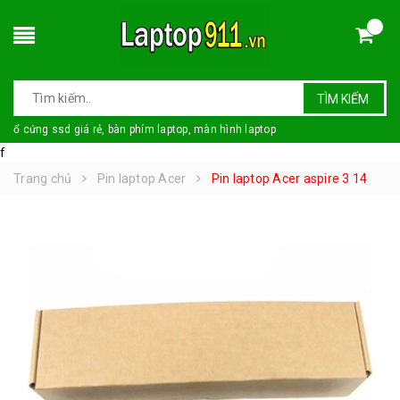
TÌM KIẾM
ổ cứng ssd giá rẻ, bàn phím laptop, màn hình laptop
f
Trang chủ
Pin laptop Acer
Pin laptop Acer aspire 3 14