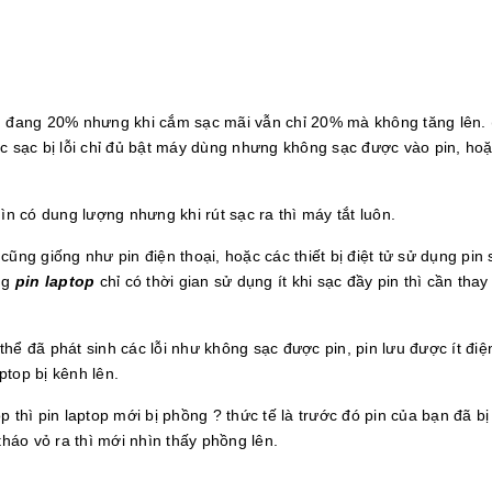
ạn đang 20% nhưng khi cắm sạc mãi vẫn chỉ 20% mà không tăng lên. 
ục sạc bị lỗi chỉ đủ bật máy dùng nhưng không sạc được vào pin, ho
ìn có dung lượng nhưng khi rút sạc ra thì máy tắt luôn.
o cũng giống như pin điện thoại, hoặc các thiết bị điệt tử sử dụng pin 
ụng
pin laptop
chỉ có thời gian sử dụng ít khi sạc đầy pin thì cần thay
 thể đã phát sinh các lỗi như không sạc được pin, pin lưu được ít điện
ptop bị kênh lên.
 thì pin laptop mới bị phồng ? thức tế là trước đó pin của bạn đã bị
tháo vỏ ra thì mới nhìn thấy phồng lên.