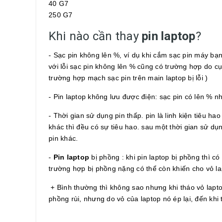
40 G7
250 G7
Khi nào cần thay
pin laptop
?
- Sạc pin không lên %, ví dụ khi cắm sạc pin máy b
với lỗi sạc pin không lên % cũng có trường hợp do c
trường hợp mạch sạc pin trên main laptop bị lỗi )
- Pin laptop không lưu được điện: sạc pin có lên % nh
- Thời gian sử dụng pin thấp. pin là linh kiện tiêu ha
khác thì đều có sự tiêu hao. sau một thời gian sử d
pin khác.
-
Pin laptop
bị phồng : khi pin laptop bị phồng thì có
trường hợp bị phồng nặng có thể còn khiến cho vỏ la
+ Bình thường thì không sao nhưng khi tháo vỏ laptop
phồng rùi, nhưng do vỏ của laptop nó ép lại, đến khi 