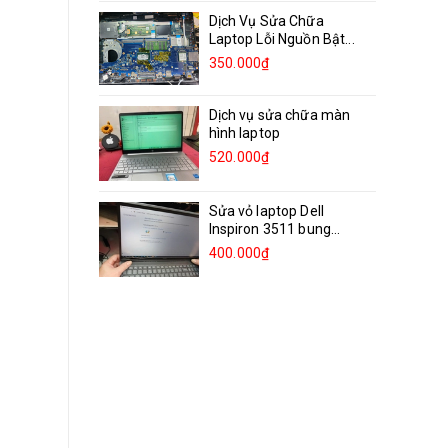
Dịch Vụ Sửa Chữa
Laptop Lỗi Nguồn Bật...
350.000₫
Dịch vụ sửa chữa màn
hình laptop
520.000₫
Sửa vỏ laptop Dell
Inspiron 3511 bung
bản...
400.000₫