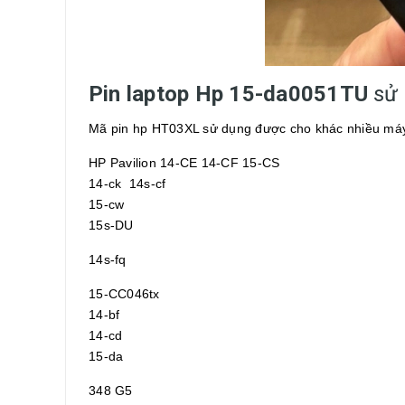
Pin laptop Hp 15-da0051TU
sử
Mã pin hp HT03XL sử dụng được cho khác nhiều máy 
HP Pavilion 14-CE 14-CF 15-CS
14-ck 14s-cf
15-cw
15s-DU
14s-fq
15-CC046tx
14-bf
14-cd
15-da
348 G5