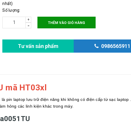
nhất)
Số lượng:
+
THÊM VÀO GIỎ HÀNG
-
Tư vấn sản phẩm
0986565911
U mã HT03xl
 là pin laptop lưu trữ điện năng khi không có điện cấp từ sạc laptop 
àm hỏng các linh kiện khác trong máy.
-da0051TU