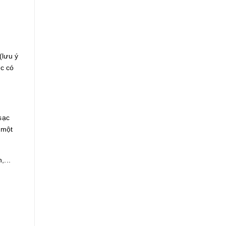
(lưu ý
ặc có
sạc
 một
,...