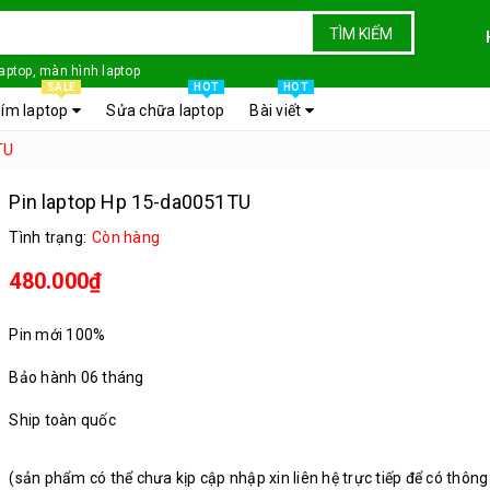
TÌM KIẾM
laptop, màn hình laptop
SALE
HOT
HOT
ím laptop
Sửa chữa laptop
Bài viết
TU
Pin laptop Hp 15-da0051TU
Tình trạng:
Còn hàng
480.000₫
Pin mới 100%
Bảo hành 06 tháng
Ship toàn quốc
(sản phẩm có thể chưa kịp cập nhập xin liên hệ trực tiếp để có thông