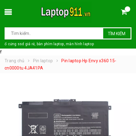
TÌM KIẾM
ổ cứng ssd giá rẻ, bàn phím laptop, màn hình laptop
f
Trang chủ
Pin laptop
Pin laptop Hp Envy x360 15-
cn0000tu 4JA41PA