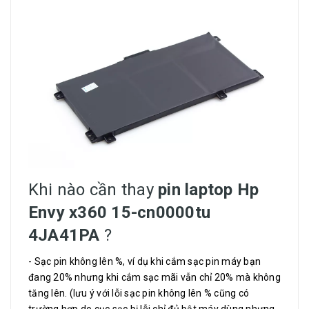
Khi nào cần thay
pin laptop Hp
Envy x360 15-cn0000tu
4JA41PA
?
- Sạc pin không lên %, ví dụ khi cắm sạc pin máy bạn
đang 20% nhưng khi cắm sạc mãi vẫn chỉ 20% mà không
tăng lên. (lưu ý với lỗi sạc pin không lên % cũng có
trường hợp do cục sạc bị lỗi chỉ đủ bật máy dùng nhưng