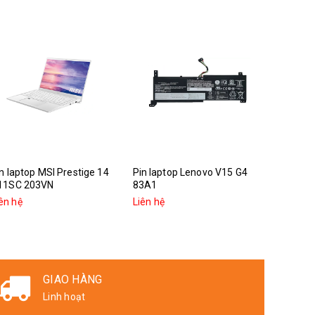
n laptop MSI Prestige 14
Pin laptop Lenovo V15 G4
Pin lapt
11SC 203VN
83A1
3
ên hệ
Liên hệ
Liên hệ
GIAO HÀNG
Linh hoạt