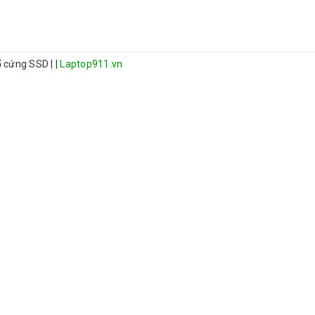
 ổ cứng SSD
|
|
Laptop911.vn