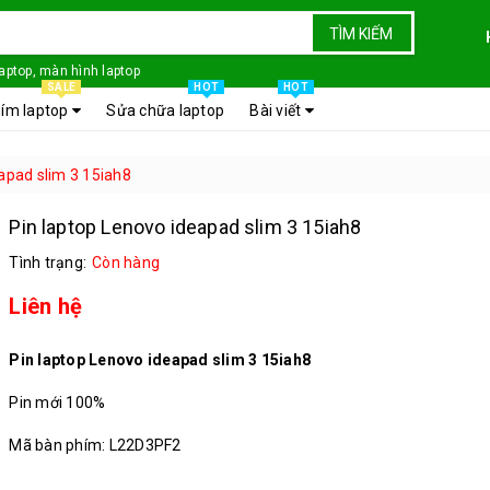
TÌM KIẾM
laptop, màn hình laptop
SALE
HOT
HOT
ím laptop
Sửa chữa laptop
Bài viết
apad slim 3 15iah8
Pin laptop Lenovo ideapad slim 3 15iah8
Tình trạng:
Còn hàng
Liên hệ
Pin laptop Lenovo ideapad slim 3 15iah8
Pin mới 100%
Mã bàn phím: L22D3PF2