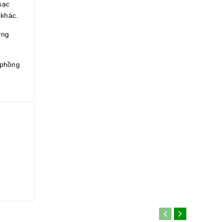
sạc
 khác.
ờng
 phồng