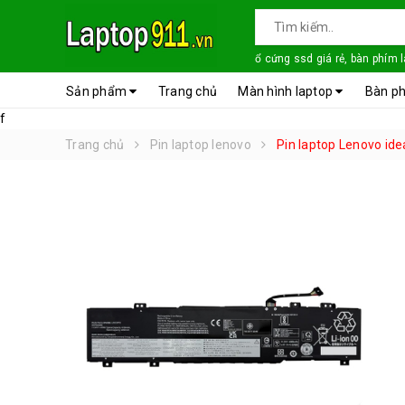
ổ cứng ssd giá rẻ, bàn phím 
Sản phẩm
Trang chủ
Màn hình laptop
Bàn ph
f
Trang chủ
Pin laptop lenovo
Pin laptop Lenovo ide