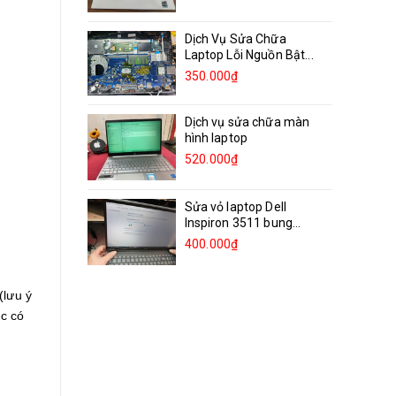
Dịch Vụ Sửa Chữa
Laptop Lỗi Nguồn Bật...
350.000₫
Dịch vụ sửa chữa màn
hình laptop
520.000₫
Sửa vỏ laptop Dell
Inspiron 3511 bung
bản...
400.000₫
(lưu ý
ặc có