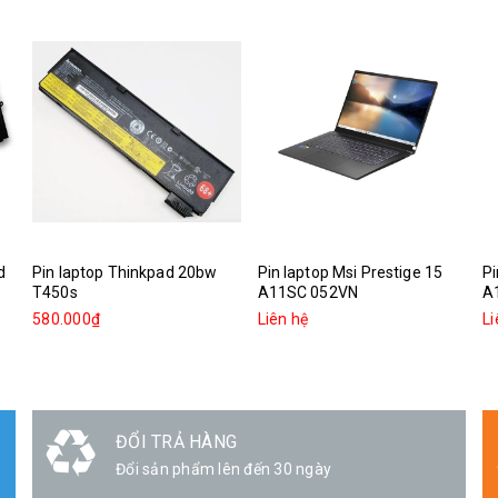
d
Pin laptop Thinkpad 20bw
Pin laptop Msi Prestige 15
Pi
T450s
A11SC 052VN
A
580.000₫
Liên hệ
Li
ĐỔI TRẢ HÀNG
Đổi sản phẩm lên đến 30 ngày