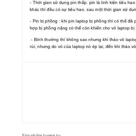
- Thời gian sử dụng pin thấp. pin là linh kiện tiêu ha
khác thì đều có sự tiêu hao. sau một thời gian sử dụng
- Pin bị phồng : khi pin laptop bị phồng thì có thể đã
hợp bị phồng nặng có thể còn khiến cho vỏ laptop bị 
- Bình thường thì không sao nhưng khi tháo vỏ laptop
rùi, nhưng do vỏ của laptop nó ép lại, đến khi tháo v
Sản phẩm tương tự