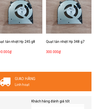
ạt tản nhiệt Hp 245 g8
Quạt tản nhiệt Hp 348 g7
Quạt tản
00.000₫
300.000₫
200.000
THANH TOÁN
Nhận hàng và thanh toán
Khách hàng đánh giá tốt