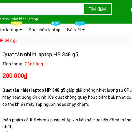
TÌM KIẾM
laptop, màn hình laptop
SALE
HOT
HOT
ím laptop
Sửa chữa laptop
Bài viết
 HP 348 g5
Quạt tản nhiệt laptop HP 348 g5
Tình trạng:
Còn hàng
200.000₫
Quạt tản nhiệt laptop HP 348 g5
giúp giải phóng nhiệt lượng từ CP
máy hoạt động ổn định. Khi quạt không quay hoặc bám bụi, nhiệt độ
có thể khiến máy sập nguồn hoặc chạy chậm.
(sản phẩm có thể chưa kịp cập nhập xin liên hệ trực tiếp để có thông
nhất)