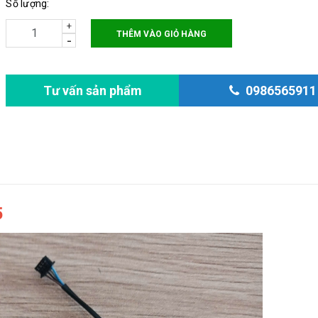
Số lượng:
+
THÊM VÀO GIỎ HÀNG
-
Tư vấn sản phẩm
0986565911
5