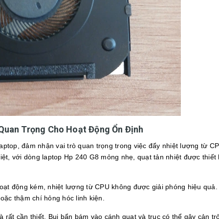
ị Quan Trọng Cho Hoạt Động Ổn Định
laptop, đảm nhận vai trò quan trọng trong việc đẩy nhiệt lượng từ C
ệt, với dòng laptop Hp 240 G8 mỏng nhẹ, quạt tản nhiệt được thiết
hoạt động kém, nhiệt lượng từ CPU không được giải phóng hiệu quả.
oặc thậm chí hỏng hóc linh kiện.
à rất cần thiết. Bụi bẩn bám vào cánh quạt và trục có thể gây cản tr