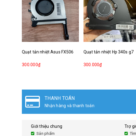
Quạt tản nhiệt Asus FX506
Quạt tản nhiệt Hp 340s g7
300.000₫
300.000₫
ĐỔI TRẢ HÀNG
Đổi sản phẩm lên đến 30 ngày
Giới thiệu chung
Trợ g
Sản phẩm
Tìm