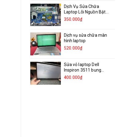
Dịch Vụ Sửa Chữa
Laptop Lỗi Nguồn Bật...
350.000₫
Dịch vụ sửa chữa màn
hình laptop
520.000₫
Sửa vỏ laptop Dell
Inspiron 3511 bung
bản...
400.000₫