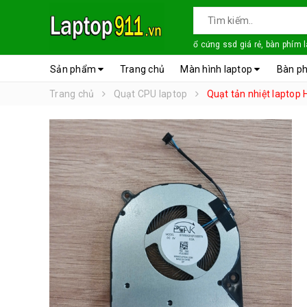
ổ cứng ssd giá rẻ, bàn phím 
Sản phẩm
Trang chủ
Màn hình laptop
Bàn ph
Trang chủ
Quạt CPU laptop
Quạt tản nhiệt laptop