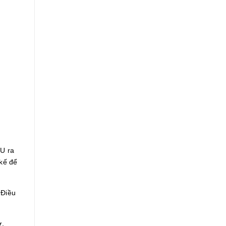
PU ra
 kế để
 Điều
ở,