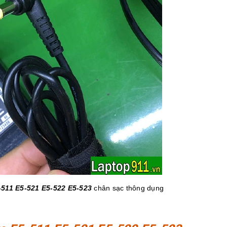
-511 E5-521 E5-522 E5-523
chân sạc thông dụng