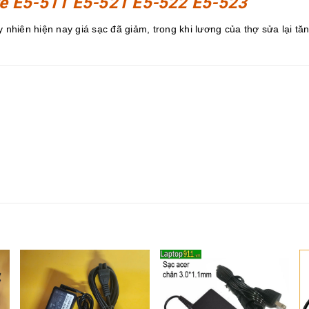
re E5-511 E5-521 E5-522 E5-523
 nhiên hiện nay giá sạc đã giảm, trong khi lương của thợ sửa lại tăn