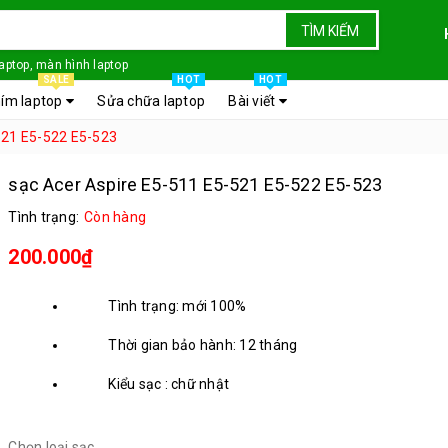
TÌM KIẾM
laptop, màn hình laptop
SALE
HOT
HOT
ím laptop
Sửa chữa laptop
Bài viết
521 E5-522 E5-523
sạc Acer Aspire E5-511 E5-521 E5-522 E5-523
Tình trạng:
Còn hàng
200.000₫
Tình trạng: mới 100%
Thời gian bảo hành: 12 tháng
Kiểu sạc : chữ nhật
Chọn loại sạc