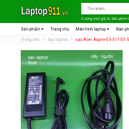
ổ cứng ssd giá rẻ, bàn phím 
Sản phẩm
Trang chủ
Màn hình laptop
Bàn ph
Trang chủ
Sạc laptop
sạc Acer Aspire E5-511 E5-