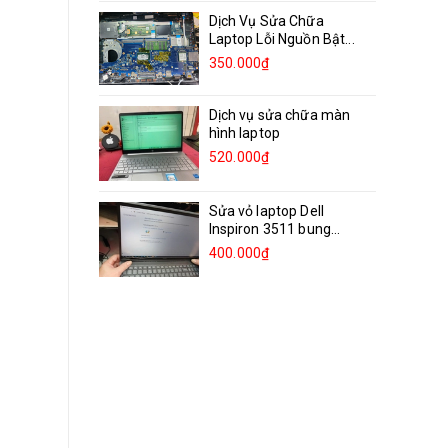
Dịch Vụ Sửa Chữa
Laptop Lỗi Nguồn Bật...
350.000₫
Dịch vụ sửa chữa màn
hình laptop
520.000₫
Sửa vỏ laptop Dell
Inspiron 3511 bung
bản...
400.000₫