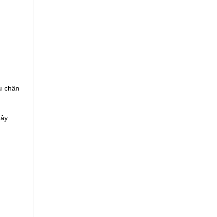
u chân
dây