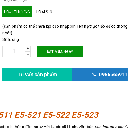
LOẠI THƯỜNG
LOẠI SỊN
(sản phẩm có thể chưa kịp cập nhập xin liên hệ trực tiếp để có thông
nhất)
Số lượng:
+
ĐẶT MUA NGAY
-
Tư vấn sản phẩm
0986565911
-511 E5-521 E5-522 E5-523
laptop bị hỏng đến ngay với Laptop911 chuyên bán
sạc laptop acer A