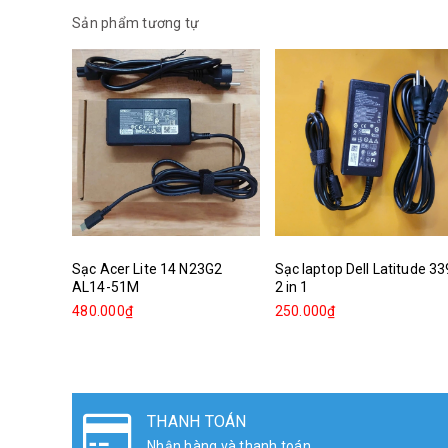
Sản phẩm tương tự
Sạc Acer Lite 14 N23G2
Sạc laptop Dell Latitude 3
AL14-51M
2 in 1
480.000₫
250.000₫
ĐỔI TRẢ HÀNG
Đổi sản phẩm lên đến 30 ngày