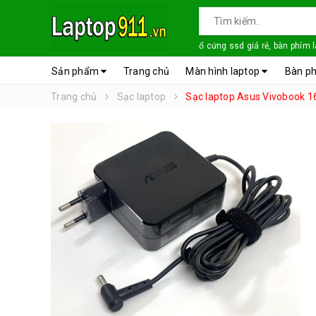
ổ cứng ssd giá rẻ, bàn phím 
Sản phẩm
Trang chủ
Màn hình laptop
Bàn ph
Trang chủ
Sạc laptop
Sạc laptop Asus Vivobook