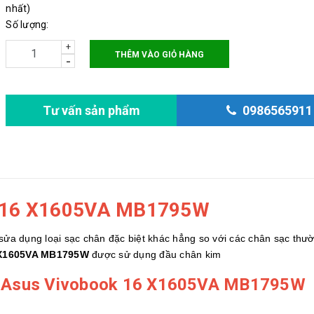
nhất)
Số lượng:
+
THÊM VÀO GIỎ HÀNG
-
Tư vấn sản phẩm
0986565911
k 16 X1605VA MB1795W
sửa dụng loại sạc chân đặc biệt khác hẳng so với các chân sạc thư
 X1605VA MB1795W
được sử dụng đầu chân kim
p Asus Vivobook 16 X1605VA MB1795W