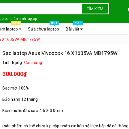
TÌM KIẾM
laptop, màn hình laptop
SALE
HOT
HOT
ím laptop
Sửa chữa laptop
Bài viết
 16 X1605VA MB1795W
Sạc laptop Asus Vivobook 16 X1605VA MB1795W
Tình trạng:
Còn hàng
300.000₫
Sạc mới 100%
Bảo hành 12 tháng
Kích thước đầu sạc: 4.5 X 3.0mm
(sản phẩm có thể chưa kịp cập nhập xin liên hệ trực tiếp để có thông