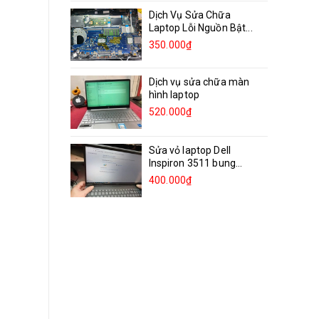
Dịch Vụ Sửa Chữa
Laptop Lỗi Nguồn Bật...
350.000₫
Dịch vụ sửa chữa màn
hình laptop
520.000₫
Sửa vỏ laptop Dell
Inspiron 3511 bung
bản...
400.000₫