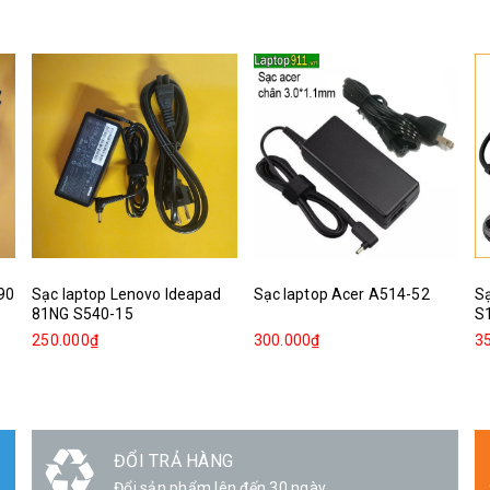
390
Sạc laptop Lenovo Ideapad
Sạc laptop Acer A514-52
Sạ
81NG S540-15
S
250.000₫
300.000₫
3
GIAO HÀNG
Linh hoạt