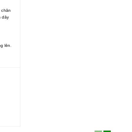
u chân
m dây
g lên.