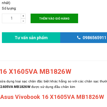
nhất)
Số lượng:
+
THÊM VÀO GIỎ HÀNG
-
Tư vấn sản phẩm
0986565911
k 16 X1605VA MB1826W
sửa dụng loại sạc chân đặc biệt khác hẳng so với các chân sạc thư
 X1605VA MB1826W
được sử dụng đầu chân kim
p Asus Vivobook 16 X1605VA MB1826W