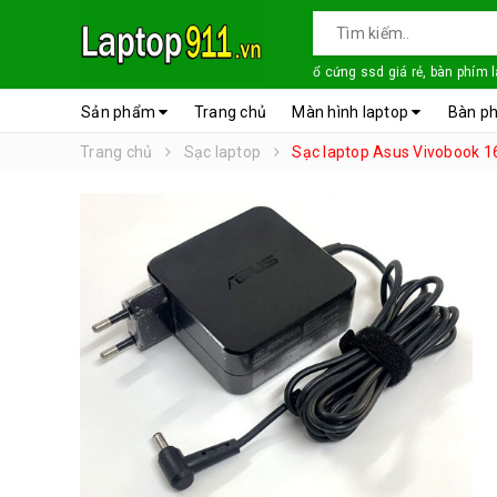
ổ cứng ssd giá rẻ, bàn phím 
Sản phẩm
Trang chủ
Màn hình laptop
Bàn ph
Trang chủ
Sạc laptop
Sạc laptop Asus Vivobook