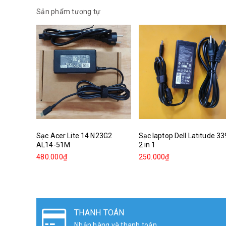
Sản phẩm tương tự
Sạc Acer Lite 14 N23G2
Sạc laptop Dell Latitude 3
AL14-51M
2 in 1
480.000₫
250.000₫
ĐỔI TRẢ HÀNG
Đổi sản phẩm lên đến 30 ngày