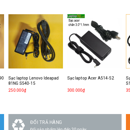
390
Sạc laptop Lenovo Ideapad
Sạc laptop Acer A514-52
Sạ
81NG S540-15
S
250.000₫
300.000₫
3
GIAO HÀNG
Linh hoạt