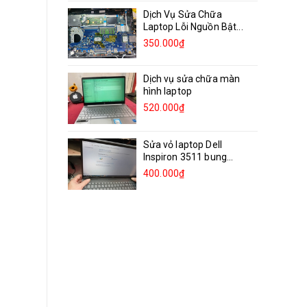
Dịch Vụ Sửa Chữa
Laptop Lỗi Nguồn Bật...
350.000₫
Dịch vụ sửa chữa màn
hình laptop
520.000₫
Sửa vỏ laptop Dell
Inspiron 3511 bung
bản...
400.000₫