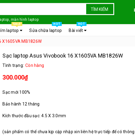
TÌM KIẾM
laptop, màn hình laptop
SALE
HOT
HOT
ím laptop
Sửa chữa laptop
Bài viết
 16 X1605VA MB1826W
Sạc laptop Asus Vivobook 16 X1605VA MB1826W
Tình trạng:
Còn hàng
300.000₫
Sạc mới 100%
Bảo hành 12 tháng
Kích thước đầu sạc: 4.5 X 3.0mm
(sản phẩm có thể chưa kịp cập nhập xin liên hệ trực tiếp để có thông