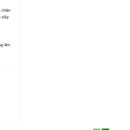
u chân
m dây
g lên.