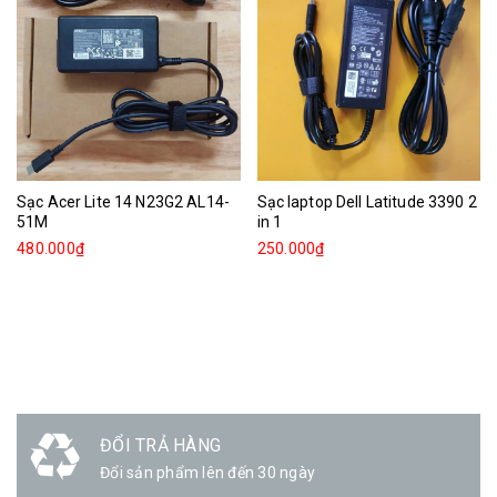
Sạc Acer Lite 14 N23G2 AL14-
Sạc laptop Dell Latitude 3390 2
51M
in 1
480.000₫
250.000₫
ĐỔI TRẢ HÀNG
Đổi sản phẩm lên đến 30 ngày