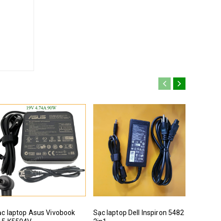
c laptop Asus Vivobook
Sạc laptop Dell Inspiron 5482
Sạc lapt