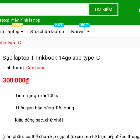
TÌM KIẾM
laptop, màn hình laptop
SALE
HOT
HOT
ím laptop
Sửa chữa laptop
Bài viết
abp type-C
Sạc laptop Thinkbook 14g6 abp type-C
Tình trạng:
Còn hàng
300.000₫
Tình trạng: mới 100%
Thời gian bảo hành: 06 tháng
Kiểu dáng sạc: chữ nhật
(sản phẩm có thể chưa kịp cập nhập xin liên hệ trực tiếp để có thông