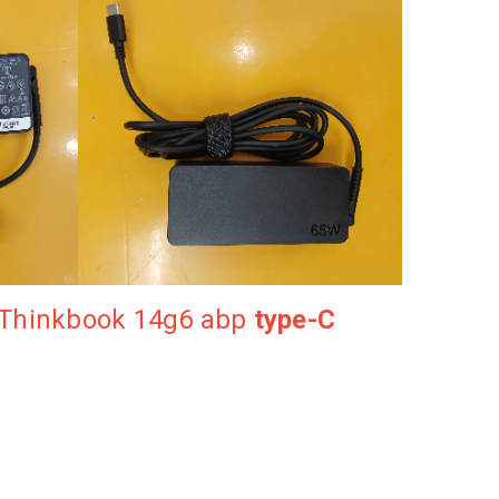
 Thinkbook 14g6 abp
type-C