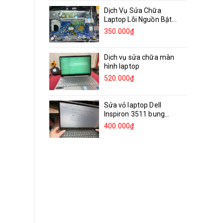
Dịch Vụ Sửa Chữa
Laptop Lỗi Nguồn Bật...
350.000₫
Dịch vụ sửa chữa màn
hình laptop
520.000₫
Sửa vỏ laptop Dell
Inspiron 3511 bung
bản...
400.000₫