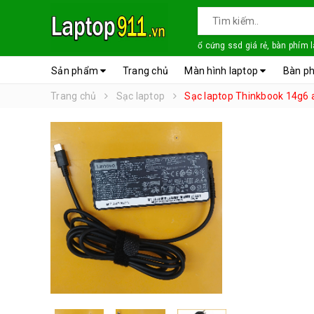
ổ cứng ssd giá rẻ, bàn phím 
Sản phẩm
Trang chủ
Màn hình laptop
Bàn ph
Trang chủ
Sạc laptop
Sạc laptop Thinkbook 14g6 