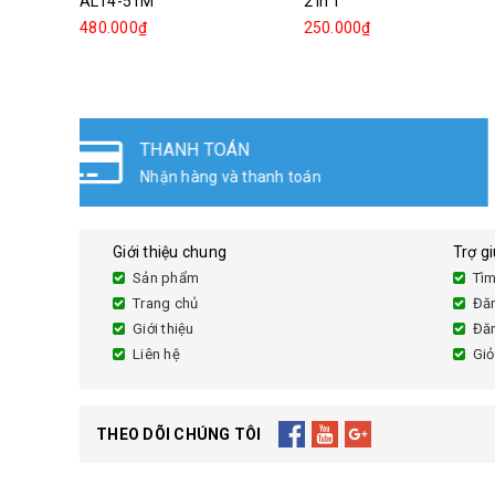
AL14-51M
2 in 1
480.000₫
250.000₫
ĐỔI TRẢ HÀNG
Đổi sản phẩm lên đến 30 ngày
Giới thiệu chung
Trợ g
Sản phẩm
Tìm
Trang chủ
Đă
Giới thiệu
Đă
Liên hệ
Giỏ
THEO DÕI CHÚNG TÔI