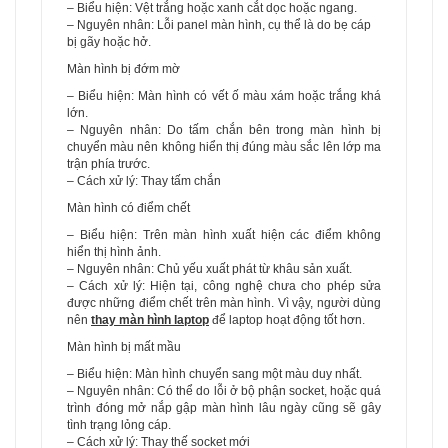
– Biểu hiện: Vệt trắng hoặc xanh cắt dọc hoặc ngang.
– Nguyên nhân: Lỗi panel màn hình, cụ thể là do bẹ cáp
bị gãy hoặc hở.
Màn hình bị đớm mờ
– Biểu hiện: Màn hình có vết ố màu xám hoặc trắng khá
lớn.
– Nguyên nhân: Do tấm chắn bên trong màn hình bị
chuyển màu nên không hiển thị đúng màu sắc lên lớp ma
trận phía trước.
– Cách xử lý: Thay tấm chắn
Màn hình có điểm chết
– Biểu hiện: Trên màn hình xuất hiện các điểm không
hiển thị hình ảnh.
– Nguyên nhân: Chủ yếu xuất phát từ khâu sản xuất.
– Cách xử lý: Hiện tại, công nghệ chưa cho phép sửa
được những điểm chết trên màn hình. Vì vậy, người dùng
nên
thay màn hình laptop
để laptop hoạt động tốt hơn.
Màn hình bị mất mầu
– Biểu hiện: Màn hình chuyển sang một màu duy nhất.
– Nguyên nhân: Có thể do lỗi ở bộ phận socket, hoặc quá
trình đóng mở nắp gập màn hình lâu ngày cũng sẽ gây
tình trạng lỏng cáp.
– Cách xử lý: Thay thế socket mới