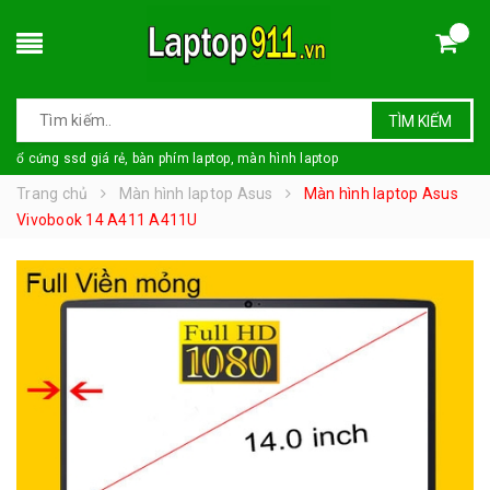
TÌM KIẾM
ổ cứng ssd giá rẻ, bàn phím laptop, màn hình laptop
Trang chủ
Màn hình laptop Asus
Màn hình laptop Asus
Vivobook 14 A411 A411U