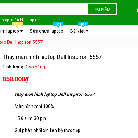
TÌM KIẾM
laptop, màn hình laptop
SALE
HOT
HOT
ím laptop
Sửa chữa laptop
Bài viết
op Dell Inspiron 5557
Thay màn hình laptop Dell Inspiron 5557
Tình trạng:
Còn hàng
850.000₫
thay màn hình laptop Dell Inspiron 5557
Màn hình mới 100%
15.6 slim 30 pin
Giá phân phối xin liên hệ trực tiếp