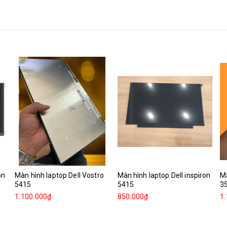
on
Màn hình laptop Dell Vostro
Màn hình laptop Dell inspiron
Mà
5415
5415
3
1.100.000₫
850.000₫
1