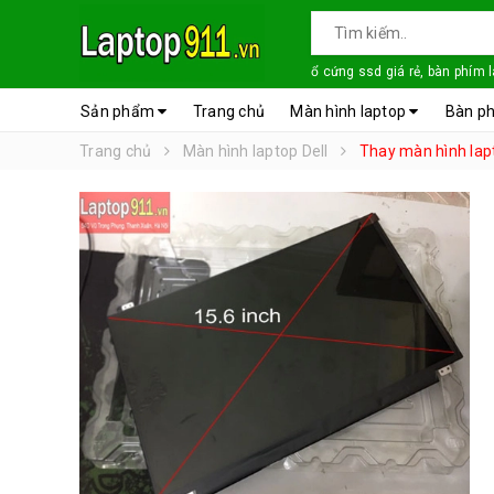
ổ cứng ssd giá rẻ, bàn phím 
Sản phẩm
Trang chủ
Màn hình laptop
Bàn ph
Trang chủ
Màn hình laptop Dell
Thay màn hình lapt