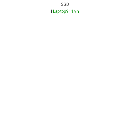
SSD
|
Laptop911.vn