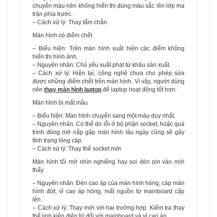
chuyển màu nên không hiển thị đúng màu sắc lên lớp ma
trận phía trước.
– Cách xử lý: Thay tấm chắn
Màn hình có điểm chết
– Biểu hiện: Trên màn hình xuất hiện các điểm không
hiển thị hình ảnh.
– Nguyên nhân: Chủ yếu xuất phát từ khâu sản xuất.
– Cách xử lý: Hiện tại, công nghệ chưa cho phép sửa
được những điểm chết trên màn hình. Vì vậy, người dùng
nên
thay màn hình laptop
để laptop hoạt động tốt hơn.
Màn hình bị mất mầu
– Biểu hiện: Màn hình chuyển sang một màu duy nhất.
– Nguyên nhân: Có thể do lỗi ở bộ phận socket, hoặc quá
trình đóng mở nắp gập màn hình lâu ngày cũng sẽ gây
tình trạng lỏng cáp.
– Cách xử lý: Thay thế socket mới
Màn hình tối mờ nhìn nghiêng hay soi đèn pin vào mới
thấy
– Nguyên nhân: Đèn cao áp của màn hình hỏng, cáp màn
hình đứt, vỉ cao áp hỏng, mất nguồn từ mainboard cấp
lên.
– Cách xử lý: Thay mới với hai trường hợp. Kiểm tra thay
thế linh kiện điện tử đối với mainboard và vỉ cao áp.