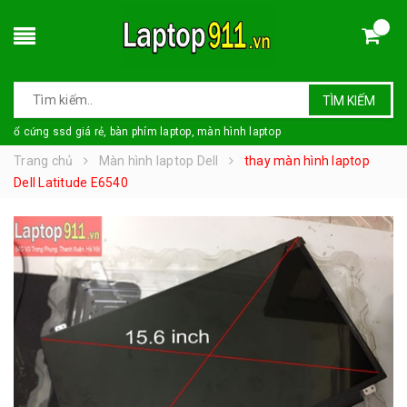
TÌM KIẾM
ổ cứng ssd giá rẻ, bàn phím laptop, màn hình laptop
Trang chủ
Màn hình laptop Dell
thay màn hình laptop
Dell Latitude E6540