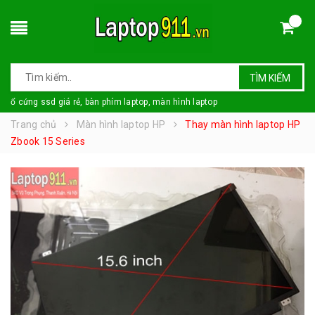
TÌM KIẾM
ổ cứng ssd giá rẻ, bàn phím laptop, màn hình laptop
Trang chủ
Màn hình laptop HP
Thay màn hình laptop HP
Zbook 15 Series