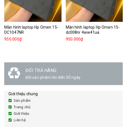
Màn hình laptop Hp Omen 15-
Màn hình laptop Hp Omen 15-
DC1047NR
dc008nr 4ww41ua
950.000₫
950.000₫
ĐỔI TRẢ HÀNG
Đổi sản phẩm lên đến 30 ngày
Giới thiệu chung
Sản phẩm
Trang chủ
Giới thiệu
Liên hệ