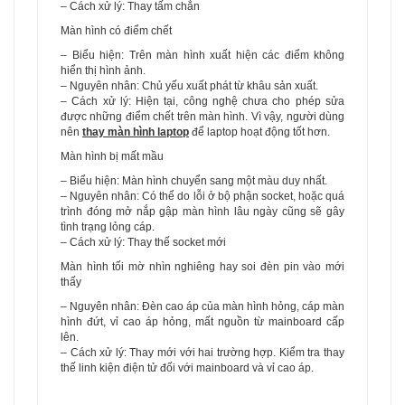
– Cách xử lý: Thay tấm chắn
Màn hình có điểm chết
– Biểu hiện: Trên màn hình xuất hiện các điểm không
hiển thị hình ảnh.
– Nguyên nhân: Chủ yếu xuất phát từ khâu sản xuất.
– Cách xử lý: Hiện tại, công nghệ chưa cho phép sửa
được những điểm chết trên màn hình. Vì vậy, người dùng
nên
thay màn hình laptop
để laptop hoạt động tốt hơn.
Màn hình bị mất mầu
– Biểu hiện: Màn hình chuyển sang một màu duy nhất.
– Nguyên nhân: Có thể do lỗi ở bộ phận socket, hoặc quá
trình đóng mở nắp gập màn hình lâu ngày cũng sẽ gây
tình trạng lỏng cáp.
– Cách xử lý: Thay thế socket mới
Màn hình tối mờ nhìn nghiêng hay soi đèn pin vào mới
thấy
– Nguyên nhân: Đèn cao áp của màn hình hỏng, cáp màn
hình đứt, vỉ cao áp hỏng, mất nguồn từ mainboard cấp
lên.
– Cách xử lý: Thay mới với hai trường hợp. Kiểm tra thay
thế linh kiện điện tử đối với mainboard và vỉ cao áp.