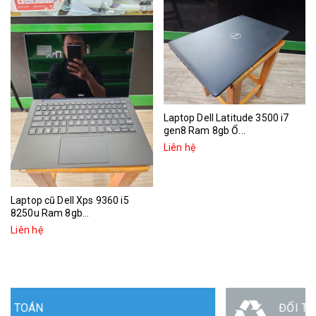
Laptop Dell Latitude 3500 i7
gen8 Ram 8gb Ổ...
Liên hệ
Laptop cũ Dell Xps 9360 i5
8250u Ram 8gb...
Liên hệ
ĐỔI TRẢ HÀNG