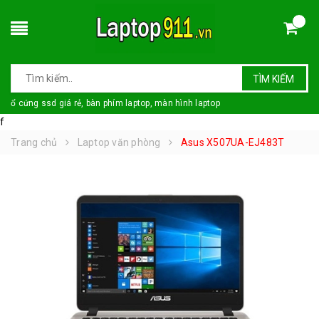
TÌM KIẾM
ổ cứng ssd giá rẻ, bàn phím laptop, màn hình laptop
f
Trang chủ
Laptop văn phòng
Asus X507UA-EJ483T