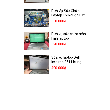
Dịch Vụ Sửa Chữa
Laptop Lỗi Nguồn Bật...
350.000₫
Dịch vụ sửa chữa màn
hình laptop
520.000₫
Sửa vỏ laptop Dell
Inspiron 3511 bung
bản...
400.000₫