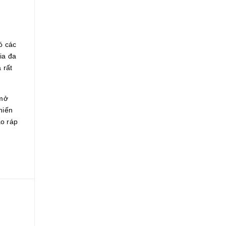
ó các
ia đa
 rất
 mở
hiến
áo ráp