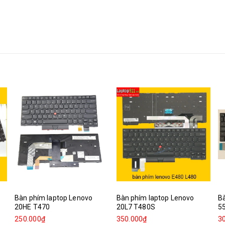
Bàn phím laptop Lenovo
Bàn phím laptop Lenovo
Bà
20HE T470
20L7 T480S
5
250.000₫
350.000₫
3