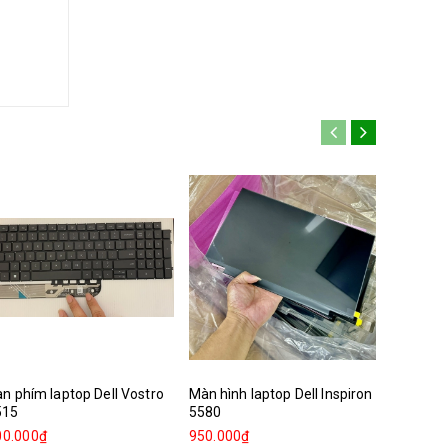
n phím laptop Dell Vostro
Màn hình laptop Dell Inspiron
Bàn phím
515
5580
3520 N3
00.000₫
950.000₫
300.000