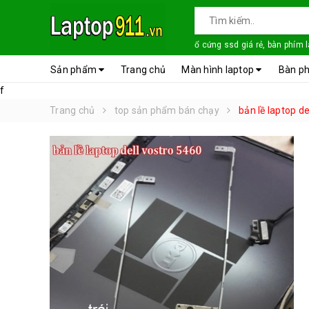
ổ cứng ssd giá rẻ, bàn phím 
Sản phẩm
Trang chủ
Màn hình laptop
Bàn ph
f
Trang chủ
top sản phẩm bán chạy
bản lề laptop d