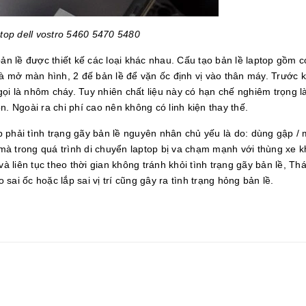
ptop dell vostro 5460 5470 5480
 lề được thiết kế các loại khác nhau. Cấu tạo bản lề laptop gồm c
và mở màn hình, 2 đế bản lề để vặn ốc định vị vào thân máy. Trước k
ọi là nhôm cháy. Tuy nhiên chất liệu này có hạn chế nghiêm trọng là
. Ngoài ra chi phí cao nên không có linh kiện thay thế.
 phải tình trạng gãy bản lề nguyên nhân chủ yếu là do: dùng gập /
à trong quá trình di chuyển laptop bị va chạm mạnh với thùng xe k
liên tục theo thời gian không tránh khỏi tình trạng gãy bản lề, Th
ai ốc hoặc lắp sai vị trí cũng gây ra tình trạng hỏng bản lề.