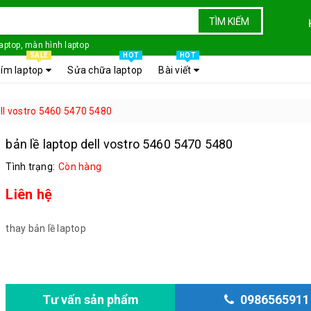
TÌM KIẾM
laptop, màn hình laptop
SALE
HOT
HOT
ím laptop
Sửa chữa laptop
Bài viết
ell vostro 5460 5470 5480
bản lề laptop dell vostro 5460 5470 5480
Tình trạng:
Còn hàng
Liên hệ
thay bản lề laptop
Tư vấn sản phẩm
0986565911