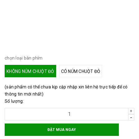
Bàn phím laptop lenovo L380
mới 100%
Giá thợ phân phối liên hệ trực tiếp
chọn loại bàn phím
KHÔNG NÚM CHUỘT ĐỎ
CÓ NÚM CHUỘT ĐỎ
(sản phẩm có thể chưa kịp cập nhập xin liên hệ trực tiếp để có
thông tin mới nhất)
Số lượng:
+
-
ĐẶT MUA NGAY