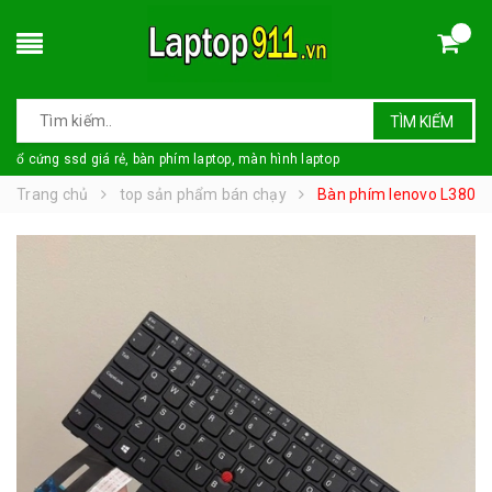
TÌM KIẾM
ổ cứng ssd giá rẻ, bàn phím laptop, màn hình laptop
Trang chủ
top sản phẩm bán chạy
Bàn phím lenovo L380