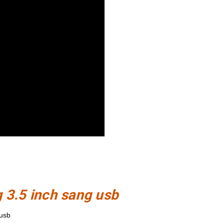
 3.5 inch sang usb
 usb