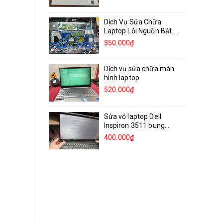
Dịch Vụ Sửa Chữa
Laptop Lỗi Nguồn Bật...
350.000₫
Dịch vụ sửa chữa màn
hình laptop
520.000₫
Sửa vỏ laptop Dell
Inspiron 3511 bung
bản...
400.000₫