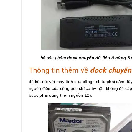
bộ sản phẩm
dock chuyển dữ liệu ổ cứng 3.
Thông tin thêm về
dock chuyển 
để kết nối với máy tính qua cổng usb ta phải cắm dâ
nguồn điện của cổng usb chỉ có 5v nên không đủ cấp 
buộc phải dùng thêm nguồn 12v.