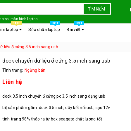
TÌM KIẾM
laptop, màn hình laptop
SALE
HOT
HOT
ím laptop
Sửa chữa laptop
Bài viết
ữ liệu ổ cứng 3.5 inch sang usb
dock chuyển dữ liệu ổ cứng 3.5 inch sang usb
Tình trạng:
Ngừng bán
Liên hệ
dock 3.5 inch chuyển ổ cứng pc 3.5 inch sang dạng usb
bộ sản phẩm gồm: dock 3.5 inch, dây kết nối usb, sạc 12v
tình trạng 98% tháo ra từ box seagate chất lượng tốt