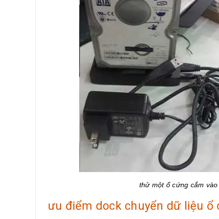
thử một ổ cứng cắm vào 
ưu điểm dock chuyển dữ liệu ổ 