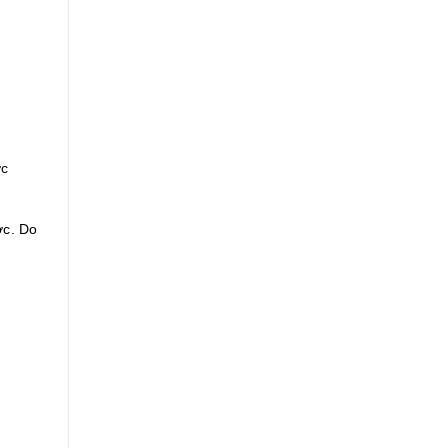
ợc
ợc. Do