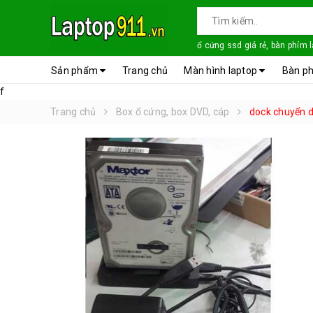
ổ cứng ssd giá rẻ, bàn phím 
Sản phẩm
Trang chủ
Màn hình laptop
Bàn ph
f
Trang chủ
Box ổ cứng, box DVD, cáp
dock chuyển d