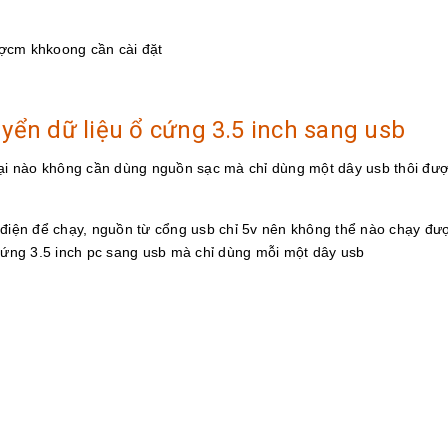
ượcm khkoong cần cài đặt
yển dữ liệu ổ cứng 3.5 inch sang usb
loại nào không cần dùng nguồn sạc mà chỉ dùng một dây usb thôi đư
điện để chạy, nguồn từ cổng usb chỉ 5v nên không thể nào chạy đư
 cứng 3.5 inch pc sang usb mà chỉ dùng mỗi một dây usb