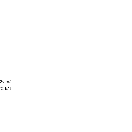
12v mà
PC bắt