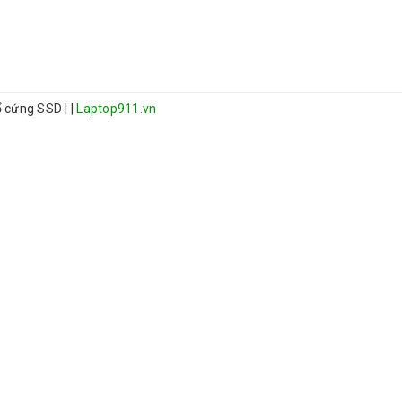
 ổ cứng SSD
|
|
Laptop911.vn