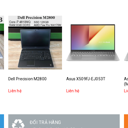
Dell Precision M2800
Asus X509FJ-EJ053T
A
(
Liên hệ
Liên hệ
Li
ĐỔI TRẢ HÀNG