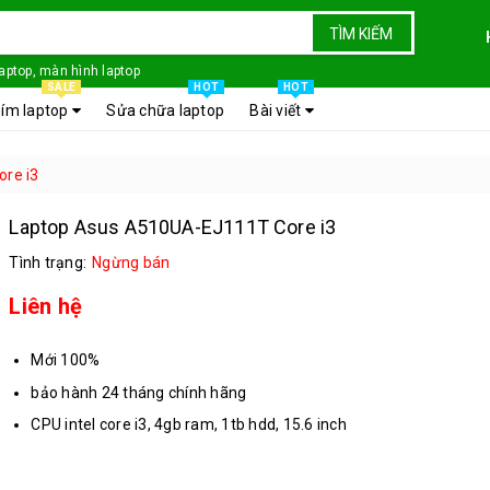
TÌM KIẾM
laptop, màn hình laptop
SALE
HOT
HOT
ím laptop
Sửa chữa laptop
Bài viết
re i3
Laptop Asus A510UA-EJ111T Core i3
Tình trạng:
Ngừng bán
Liên hệ
Mới 100%
bảo hành 24 tháng chính hãng
CPU intel core i3, 4gb ram, 1tb hdd, 15.6 inch