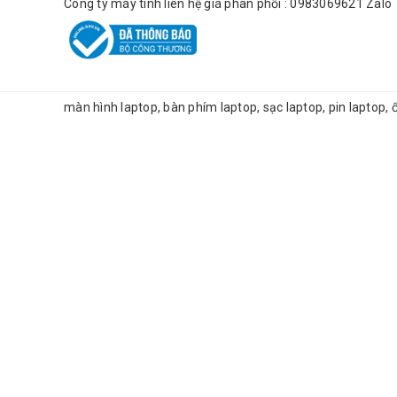
Công ty máy tính liên hệ giá phân phối : 0983069621 Zalo
màn hình laptop, bàn phím laptop, sạc laptop, pin laptop,