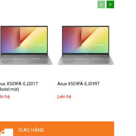
sus X509FA-EJ201T
Asus X509FA-EJ099T
Asus X5
Model mới)
ên hệ
Liên hệ
Liên hệ
GIAO HÀNG