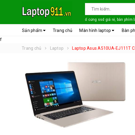
ổ cứng ssd giá rẻ, bàn phím 
Sản phẩm
Trang chủ
Màn hình laptop
Bàn ph
f
Trang chủ
Laptop
Laptop Asus A510UA-EJ111T Co