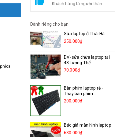
Khách hàng là người thân
Dành riêng cho bạn
Sửa laptop ở Thái Hà
250.000₫
DV- sửa chữa laptop tại
48 Lương Thế...
phics
70.000₫
Bàn phím laptop rẻ -
Thay bàn phím...
200.000₫
Báo giá màn hình laptop
630.000₫