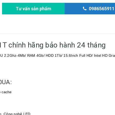
Tư vấn sản phẩm
0986565911
T chính hãng bảo hành 24 tháng
30U 2.2Ghz-4Mb/ RAM 4Gb/ HDD 1Tb/ 15.6Inch Full HD/ Intel HD Gra
0UA:
b cache
ch, Công nghệ LED