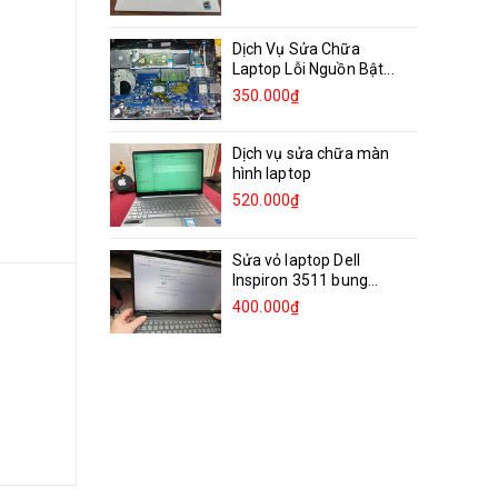
Dịch Vụ Sửa Chữa
Laptop Lỗi Nguồn Bật...
350.000₫
Dịch vụ sửa chữa màn
hình laptop
520.000₫
Sửa vỏ laptop Dell
Inspiron 3511 bung
bản...
400.000₫