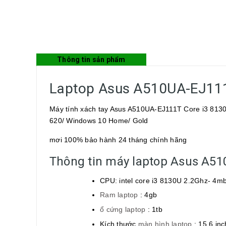
Thông tin sản phẩm
Laptop Asus A510UA-EJ111
Máy tính xách tay Asus A510UA-EJ111T Core i3 81
620/ Windows 10 Home/ Gold
mơi 100% bảo hành 24 tháng chính hãng
Thông tin máy laptop Asus A51
CPU: intel core i3 8130U 2.2Ghz- 4m
Ram laptop
: 4gb
ổ cứng laptop
: 1tb
Kích thước
màn hình laptop
: 15.6 in