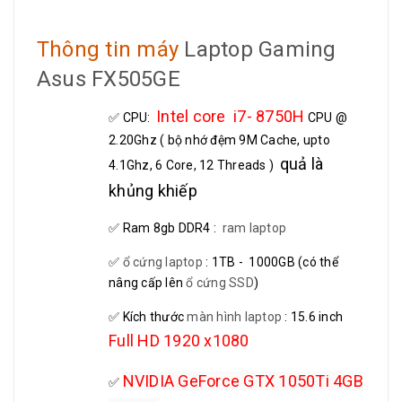
Thông tin máy
Laptop Gaming
Asus FX505GE
Intel core i7- 8750H
✅
CPU:
CPU @
2.20Ghz ( bộ nhớ đệm 9M Cache, upto
quả là
4.1Ghz, 6 Core, 12 Threads )
khủng khiếp
✅
Ram 8gb DDR4 :
ram laptop
✅
ổ cứng laptop
: 1TB - 1000GB (có thể
nâng cấp lên
ổ cứng SSD
)
✅
Kích thước
màn hình laptop
: 15.6 inch
Full HD 1920 x1080
NVIDIA GeForce GTX 1050Ti 4GB
✅