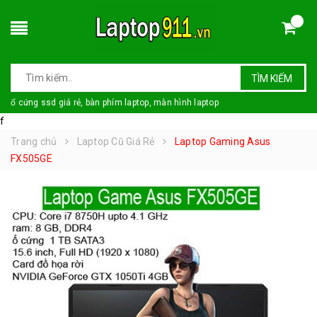
TÌM KIẾM
ổ cứng ssd giá rẻ, bàn phím laptop, màn hình laptop
f
Trang chủ
Laptop Cũ Giá Rẻ
Laptop Gaming Asus
FX505GE