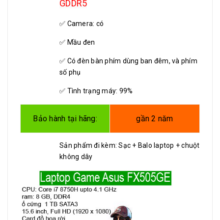
GDDR5
✅
Camera: có
✅
Mầu đen
✅
Có đèn bàn phím dùng ban đêm, và phím
số phụ
✅
Tình trạng máy: 99%
Bảo hành tại hãng:
gần 2 năm
Sản phẩm đi kèm: Sạc + Balo laptop + chuột
không dây